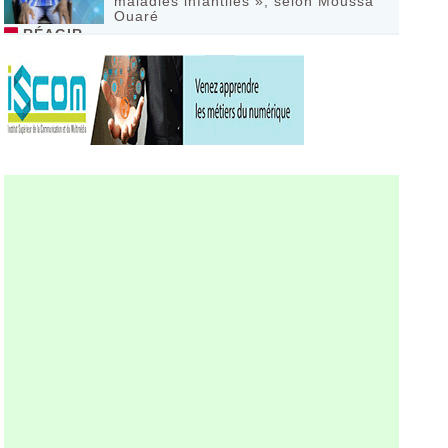
maladies infantiles », selon Moussa
Ouaré
RÉAGIR