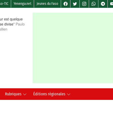
so-TIC
Yenenga.net
Jeunes du Faso
r est quelque
 se divise”
Paulo
ilien
Rubriques
Éditions régionales