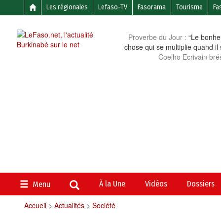
Les régionales
Lefaso-TV
Fasorama
Tourisme
Fa
Proverbe du Jour :
“Le bonheu
chose qui se multiplie quand il
Coelho Ecrivain brés
À la Une
Vidéos
Dossiers
Menu
Accueil
>
Actualités
>
Société