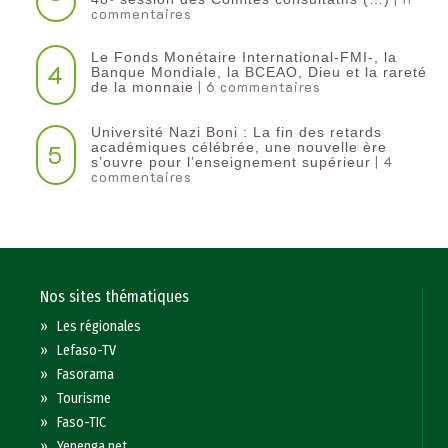
commentaires
Le Fonds Monétaire International-FMI-, la
4
Banque Mondiale, la BCEAO, Dieu et la rareté
| 6 commentaires
de la monnaie
Université Nazi Boni : La fin des retards
5
académiques célébrée, une nouvelle ère
| 4
s’ouvre pour l’enseignement supérieur
commentaires
Nos sites thématiques
»
Les régionales
»
Lefaso-TV
»
Fasorama
»
Tourisme
»
Faso-TIC
»
Yenenga.net