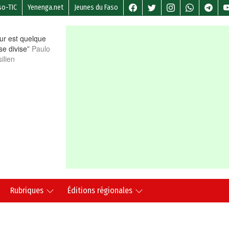
so-TIC
Yenenga.net
Jeunes du Faso
r est quelque
 se divise”
Paulo
ilien
Rubriques
Éditions régionales