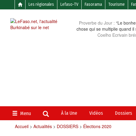
Les régionales
Lefaso-TV
Fasorama
Tourisme
Fa
Proverbe du Jour :
“Le bonheu
chose qui se multiplie quand il
Coelho Ecrivain brés
À la Une
Vidéos
Dossiers
Menu
Accueil
>
Actualités
>
DOSSIERS
>
Élections 2020