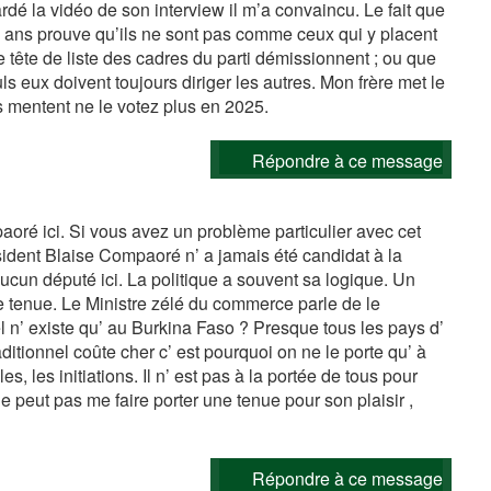
ardé la vidéo de son interview il m’a convaincu. Le fait que
 23 ans prouve qu’ils ne sont pas comme ceux qui y placent
e tête de liste des cadres du parti démissionnent ; ou que
eux doivent toujours diriger les autres. Mon frère met le
s mentent ne le votez plus en 2025.
Répondre à ce message
oré ici. Si vous avez un problème particulier avec cet
ident Blaise Compaoré n’ a jamais été candidat à la
ucun député ici. La politique a souvent sa logique. Un
tenue. Le Ministre zélé du commerce parle de le
l n’ existe qu’ au Burkina Faso ? Presque tous les pays d’
aditionnel coûte cher c’ est pourquoi on ne le porte qu’ à
, les initiations. Il n’ est pas à la portée de tous pour
e peut pas me faire porter une tenue pour son plaisir ,
Répondre à ce message