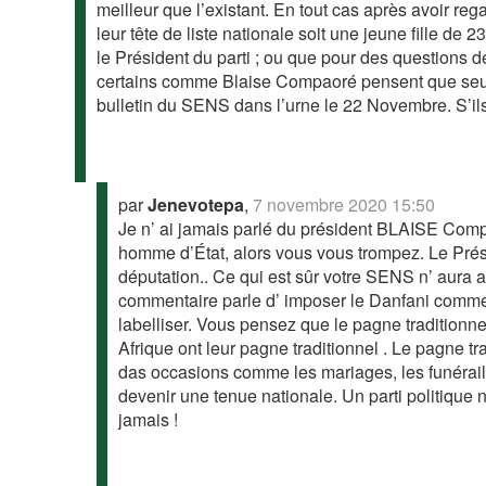
meilleur que l’existant. En tout cas après avoir reg
leur tête de liste nationale soit une jeune fille de
le Président du parti ; ou que pour des questions d
certains comme Blaise Compaoré pensent que seuls 
bulletin du SENS dans l’urne le 22 Novembre. S’il
par
Jenevotepa
,
7 novembre 2020 15:50
Je n’ ai jamais parlé du président BLAISE Compa
homme d’État, alors vous vous trompez. Le Prés
députation.. Ce qui est sûr votre SENS n’ aura a
commentaire parle d’ imposer le Danfani comme 
labelliser. Vous pensez que le pagne traditionne
Afrique ont leur pagne traditionnel . Le pagne tr
das occasions comme les mariages, les funérailles
devenir une tenue nationale. Un parti politique n
jamais !