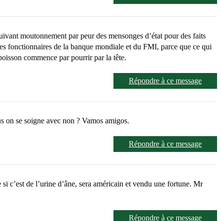
 suivant moutonnement par peur des mensonges d’état pour des faits
 des fonctionnaires de la banque mondiale et du FMI, parce que ce qui
oisson commence par pourrir par la tête.
Répondre à ce message
ous on se soigne avec non ? Vamos amigos.
Répondre à ce message
 c’est de l’urine d’âne, sera américain et vendu une fortune. Mr
Répondre à ce message