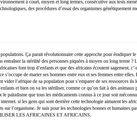
nvironnement à court, moyen et long termes, consécutive aux tests menés 
iotechnologiques, des procédures d’essai des organismes génétiquement m
es populations. Ça parait révolutionnaire cette approche pour éradiquer 
entraîner la stérilité des personnes piquées à moyen ou long terme ? La s
africaines font trop d’enfants et que des africains écoutent sagement, c’
ce s’occupe de marier ses hommes entre eux et ses femmes entre elles. Le
t vider l’afrique de sa population pour s’emparer de ses ressources ils le 
nfants et bien on va les stériliser, comme ce qu’on fait à des animaux 
 paludisme que tous les médicaments connus à ce jour soit méconnu voir
ernet. si les gens qui sont derrière cette technologie aimaient les africa
effets sur l’organisme. Je suis pour les technologies bonnes et humaines 
 :STÉRILISER LES AFRICAINES ET AFRICAINS.