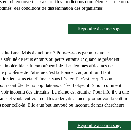
en milieu ouvert ; – saisiront les juridictions compétentes sur le non-
odifiés, des conditions de dissémination des organismes
Répondre à ce message
le paludisme. Mais à quel prix ? Pouvez-vous garantir que les
térilité de leurs enfants ou petits-enfants !? quand le président
 est intolérable et incompréhensible. Les femmes africaines ne
 problème de l’afrique c’est la France... aujourdhui il faut
feraient sans état d’âme et sans hésiter. Et c’est ce qu’ils ont
pour contrôler leurs populations. C’´est l’objectif. Sinon comment
 inconnu des africains. La plante est gratuite. Pour info il y a une
ins et voulaient vraiment les aider , ils allaient promouvoir la culture
pas pour celle-là. Elle a un but inavoué ou inconnu de nos chercheurs
Répondre à ce message