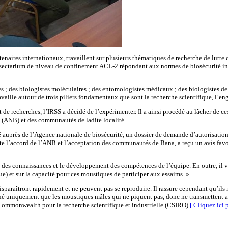
tenaires internationaux, travaillent sur plusieurs thématiques de recherche de lut
 insectarium de niveau de confinement ACL-2 répondant aux normes de biosécurité in
s ; des biologistes moléculaires ; des entomologistes médicaux ; des biologistes de 
aille autour de trois piliers fondamentaux que sont la recherche scientifique, l’en
e recherches, l’IRSS a décidé de l’expérimenter. Il a ainsi procédé au lâcher de ce
té (ANB) et des communautés de ladite localité.
osé auprès de l’Agence nationale de biosécurité, un dossier de demande d’autorisati
ite l’accord de l’ANB et l’acceptation des communautés de Bana, a reçu un avis favora
.
ert des connaissances et le développement des compétences de l’équipe. En outre, il 
e) et sur la capacité pour ces moustiques de participer aux essaims. »
 disparaîtront rapidement et ne peuvent pas se reproduire. Il rassure cependant qu’il
é uniquement que les moustiques mâles qui ne piquent pas, donc ne transmettent aucu
u Commonwealth pour la recherche scientifique et industrielle (CSIRO).
[ Cliquez ici p