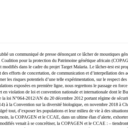
lié un communiqué de presse dénonçant ce lâcher de moustiques généti
Coalition pour la protection du Patrimoine génétique africain (COPAG
odifiés dans le cadre du projet Target Malaria. Le lâcher-test est prog
es efforts de concertation, de communication et d’interpellation des a
er les risques potentiels d’une telle expérimentation, sur le respect des 
ations exposées en première ligne, nous regrettons le passage en force qu
 et en violation de loi et convention nationale et internationale dont le 
de la loi N°064-2012/AN du 20 décembre 2012 portant régime de sécurité
4) à la Convention sur la diversité biologique, en novembre 2018 à Cha
 tout, d’exposer les populations et leur milieu de vie à des situations
 témoin, la COPAGEN et le CCAE, dans un ultime élan d’alerte, exhorten
modifiés venait à se concrétiser, la COPAGEN et le CCAE : – tiendront 