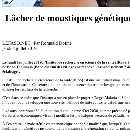
Lâcher de moustiques génétique
LEFASO.NET | Par Romuald Dofini
jeudi 4 juillet 2019.
Le lundi 1er juillet 2019, l’Institut de recherche en science de la santé (IRSS)
de Bobo-Dioulasso (Bana est l’un des villages rattachés à l’arrondissement 7 d
éclairages.
L’Institut de recherche en science de la santé (IRSS) est une institution majeure 
et de l’Innovation. Ce centre a pour mission de mener des recherches qui puissent 
diffuser les résultats de la recherche.
C’est dans ce cadre que l’institut a mis en place le projet « Target Malaria ». Sel
innovant pour développer une nouvelle méthode de lutte contre le paludisme en 
Il va ainsi contribuer à l’élimination du paludisme d’ici 2030, comme préconisé p
durables et économiques, visant à modifier les moustiques vecteurs de paludisme af
À l’en croire, le mâle stérile est un moustique anophèle modifié qui, lorsqu’il s’a
modification génétique ne pouvant être transmise à la génération suivante, puisqu’i