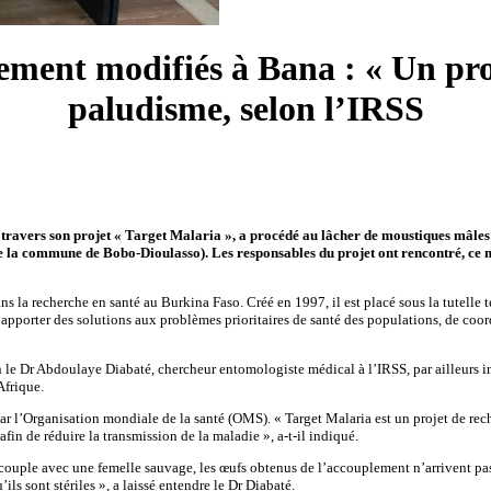
ment modifiés à Bana : « Un proje
paludisme, selon l’IRSS
, à travers son projet « Target Malaria », a procédé au lâcher de moustiques mâle
e la commune de Bobo-Dioulasso). Les responsables du projet ont rencontré, ce m
dans la recherche en santé au Burkina Faso. Créé en 1997, il est placé sous la tutell
apporter des solutions aux problèmes prioritaires de santé des populations, de coord
on le Dr Abdoulaye Diabaté, chercheur entomologiste médical à l’IRSS, par ailleurs i
Afrique.
ar l’Organisation mondiale de la santé (OMS). « Target Malaria est un projet de rec
in de réduire la transmission de la maladie », a-t-il indiqué.
ccouple avec une femelle sauvage, les œufs obtenus de l’accouplement n’arrivent pas à
ls sont stériles », a laissé entendre le Dr Diabaté.