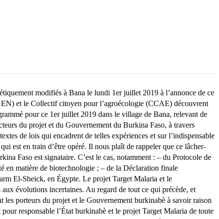
quement modifiés à Bana le lundi 1er juillet 2019 à l’annonce de ce
EN) et le Collectif citoyen pour l’agroécologie (CCAE) découvrent
rammé pour ce 1er juillet 2019 dans le village de Bana, relevant de
cteurs du projet et du Gouvernement du Burkina Faso, à travers
textes de lois qui encadrent de telles expériences et sur l’indispensable
i est en train d’être opéré. Il nous plaît de rappeler que ce lâcher-
Burkina Faso est signataire. C’est le cas, notamment : – du Protocole de
 en matière de biotechnologie ; – de la Déclaration finale
rm El-Sheick, en Égypte. Le projet Target Malaria et le
 aux évolutions incertaines. Au regard de tout ce qui précède, et
t les porteurs du projet et le Gouvernement burkinabè à savoir raison
pour responsable l’État burkinabè et le projet Target Malaria de toute