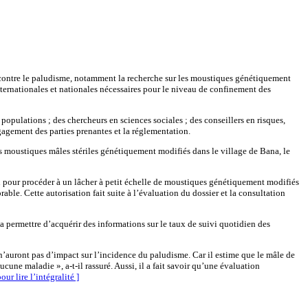
te contre le paludisme, notamment la recherche sur les moustiques génétiquement
ternationales et nationales nécessaires pour le niveau de confinement des
populations ; des chercheurs en sciences sociales ; des conseillers en risques,
gagement des parties prenantes et la réglementation.
s moustiques mâles stériles génétiquement modifiés dans le village de Bana, le
on pour procéder à un lâcher à petit échelle de moustiques génétiquement modifiés
ble. Cette autorisation fait suite à l’évaluation du dossier et la consultation
va permettre d’acquérir des informations sur le taux de suivi quotidien des
s n’auront pas d’impact sur l’incidence du paludisme. Car il estime que le mâle de
ne maladie », a-t-il rassuré. Aussi, il a fait savoir qu’une évaluation
our lire l’intégralité ]