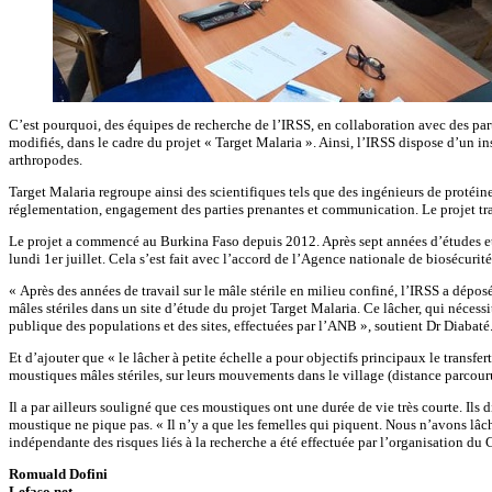
C’est pourquoi, des équipes de recherche de l’IRSS, en collaboration avec des par
modifiés, dans le cadre du projet « Target Malaria ». Ainsi, l’IRSS dispose d’un
arthropodes.
Target Malaria regroupe ainsi des scientifiques tels que des ingénieurs de protéine
réglementation, engagement des parties prenantes et communication. Le projet trav
Le projet a commencé au Burkina Faso depuis 2012. Après sept années d’études et d
lundi 1er juillet. Cela s’est fait avec l’accord de l’Agence nationale de biosécuri
« Après des années de travail sur le mâle stérile en milieu confiné, l’IRSS a dép
mâles stériles dans un site d’étude du projet Target Malaria. Ce lâcher, qui nécess
publique des populations et des sites, effectuées par l’ANB », soutient Dr Diabaté
Et d’ajouter que « le lâcher à petite échelle a pour objectifs principaux le transf
moustiques mâles stériles, sur leurs mouvements dans le village (distance parcouru
Il a par ailleurs souligné que ces moustiques ont une durée de vie très courte. Ils
moustique ne pique pas. « Il n’y a que les femelles qui piquent. Nous n’avons lâch
indépendante des risques liés à la recherche a été effectuée par l’organisation d
Romuald Dofini
Lefaso.net