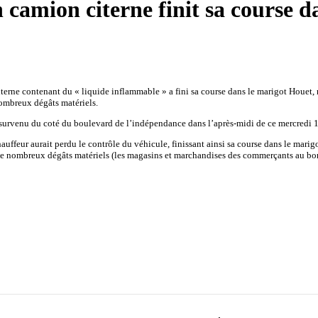
 camion citerne finit sa course d
ne contenant du « liquide inflammable » a fini sa course dans le marigot Houet, n
nombreux dégâts matériels.
ent survenu du coté du boulevard de l’indépendance dans l’après-midi de ce mercredi
chauffeur aurait perdu le contrôle du véhicule, finissant ainsi sa course dans le mar
de nombreux dégâts matériels (les magasins et marchandises des commerçants au bord