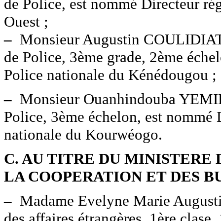
de Police, est nommé Directeur rég
Ouest ;
–
Monsieur Augustin COULIDIATI,
de Police, 3ème grade, 2ème échel
Police nationale du Kénédougou ;
–
Monsieur Ouanhindouba YEMIEN
Police, 3ème échelon, est nommé D
nationale du Kourwéogo.
C. AU TITRE DU MINISTERE
LA COOPERATION ET DES B
–
Madame Evelyne Marie Augusti
des affaires étrangères, 1ère clas