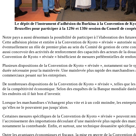
Le dépôt de l’instrument d’adhésion du Burkina à la Convention de Kyo
Bruxelles pour participer à la 129è et 130è session du Conseil de coopér
Notre pays a aussi désormais la possibilité de participer à l’élaboration des fut
Cette adhésion pleine et entière à la Convention de Kyoto « révisée » autorisée 
éventuellement un rôle de premier plan au sein du Comité de gestion de cette co
aussi concevoir des activités de renforcement des capacités des acteurs de la do
Convention de Kyoto « révisée » bénéficient de mesures préférentielles de renfor
Plusieurs dispositions de la Convention de Kyoto « révisée », notamment sur le sy
durée nécessaire pour la mainlevée. Une mainlevée plus rapide des marchandises a
commerciaux pesant sur les entreprises.
De nombreuses dispositions de la Convention de Kyoto « révisée », telles que les p
de la compétitivité économique. Selon des enquêtes de la Banque mondiale datées d
les endroits où il fait bon d’investir.
Lorsque les marchandises s’échangent plus vite et à un coût moindre, les entrepri
qu’elles ne le pouvaient pas jusqu’alors.
Certaines mesures spécifiques de la Convention de Kyoto « révisée » peuvent renfor
l’accroissement des importations découlant d’une mainlevée plus rapide des march
notamment la contrebande. Enfin, et surtout, une technique douanière spécifique, t
Outre les avantages économiques et fiscaux, la mise en œuvre de la Convention de 