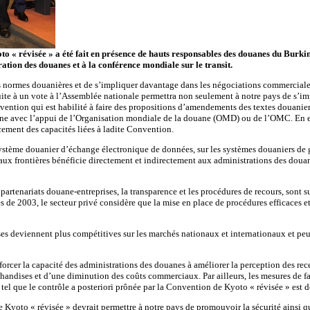
to « révisée » a été fait en présence de hauts responsables des douanes du Bur
ation des douanes et à la conférence mondiale sur le transit.
ures normes douanières et de s’impliquer davantage dans les négociations commerciale
suite à un vote à l’Assemblée nationale permettra non seulement à notre pays de s’
nvention qui est habilité à faire des propositions d’amendements des textes douani
uane avec l’appui de l’Organisation mondiale de la douane (OMD) ou de l’OMC. En ef
cement des capacités liées à ladite Convention.
stème douanier d’échange électronique de données, sur les systèmes douaniers de ge
ux frontières bénéficie directement et indirectement aux administrations des douan
artenariats douane-entreprises, la transparence et les procédures de recours, sont 
e 2003, le secteur privé considère que la mise en place de procédures efficaces et 
ses deviennent plus compétitives sur les marchés nationaux et internationaux et peuv
cer la capacité des administrations des douanes à améliorer la perception des recet
andises et d’une diminution des coûts commerciaux. Par ailleurs, les mesures de fa
el que le contrôle a posteriori prônée par la Convention de Kyoto « révisée » est de 
Kyoto « révisée » devrait permettre à notre pays de promouvoir la sécurité ainsi que