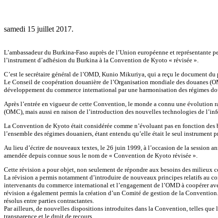
samedi 15 juillet 2017.
L’ambassadeur du Burkina-Faso auprès de l’Union européenne et représentante pe
l’instrument d’adhésion du Burkina à la Convention de Kyoto « révisée ».
C’est le secrétaire général de l’OMD, Kunio Mikuriya, qui a reçu le document du p
Le Conseil de coopération douanière de l’Organisation mondiale des douanes (OMD)
développement du commerce international par une harmonisation des régimes douani
Après l’entrée en vigueur de cette Convention, le monde a connu une évolution r
(OMC), mais aussi en raison de l’introduction des nouvelles technologies de l’in
La Convention de Kyoto était considérée comme n’évoluant pas en fonction des besoi
l’ensemble des régimes douaniers, étant entendu qu’elle était le seul instrument
Au lieu d’écrire de nouveaux textes, le 26 juin 1999, à l’occasion de la session 
amendée depuis connue sous le nom de « Convention de Kyoto révisée ».
Cette révision a pour objet, non seulement de répondre aux besoins des milieux co
La révision a permis notamment d’introduire de nouveaux principes relatifs au contrô
intervenants du commerce international et l’engagement de l’OMD à coopérer avec 
révision a également permis la création d’un Comité de gestion de la Convention. C
résolus entre parties contractantes.
Par ailleurs, de nouvelles dispositions introduites dans la Convention, telles que 
transparence et le droit de recours.