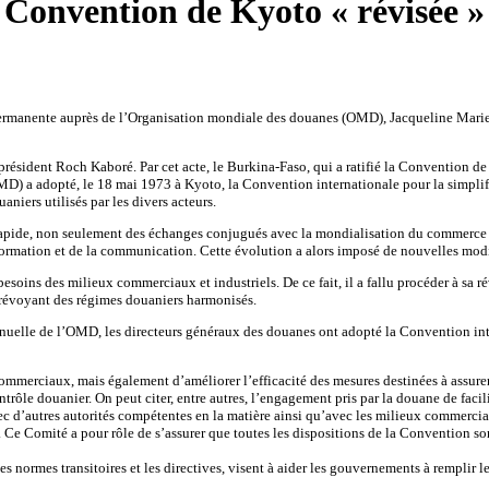
Convention de Kyoto « révisée »
rmanente auprès de l’Organisation mondiale des douanes (OMD), Jacqueline Marie Z
résident Roch Kaboré. Par cet acte, le Burkina-Faso, qui a ratifié la Convention de
 a adopté, le 18 mai 1973 à Kyoto, la Convention internationale pour la simplific
ers utilisés par les divers acteurs.
apide, non seulement des échanges conjugués avec la mondialisation du commerce p
formation et de la communication. Cette évolution a alors imposé de nouvelles modif
ns des milieux commerciaux et industriels. De ce fait, il a fallu procéder à sa rév
 prévoyant des régimes douaniers harmonisés.
annuelle de l’OMD, les directeurs généraux des douanes ont adopté la Convention int
mmerciaux, mais également d’améliorer l’efficacité des mesures destinées à assurer l
le douanier. On peut citer, entre autres, l’engagement pris par la douane de facilite
d’autres autorités compétentes en la matière ainsi qu’avec les milieux commerciaux
e Comité a pour rôle de s’assurer que toutes les dispositions de la Convention sont à
les normes transitoires et les directives, visent à aider les gouvernements à remplir 