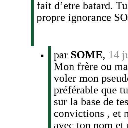
fait d’etre batard. T
propre ignorance 
par
SOME
,
14 j
Mon frère ou ma
voler mon pseudo
préférable que t
sur la base de te
convictions , et
avec ton nom et 