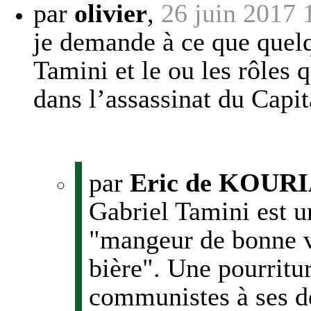
par
olivier
,
26 juin 2017 
je demande à ce que quel
Tamini et le ou les rôles 
dans l’assassinat du Capit
par
Eric de KOUR
Gabriel Tamini est u
"mangeur de bonne v
bière". Une pourritu
communistes à ses dé