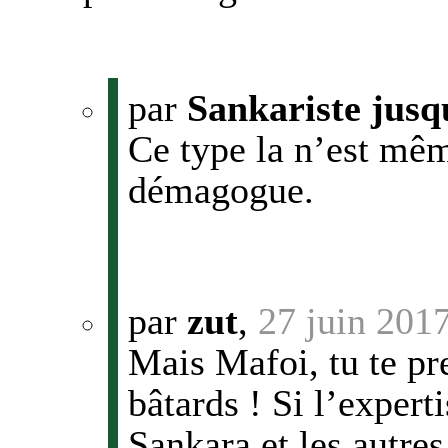
par
Sankariste jusq
Ce type la n’est mê
démagogue.
par
zut
,
27 juin 201
Mais Mafoi, tu te pr
bâtards ! Si l’expert
Sankara et les autres 