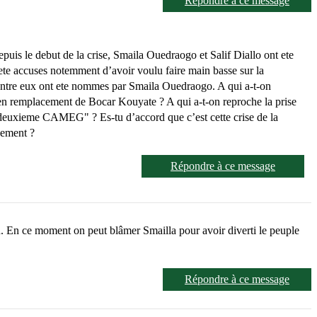
Répondre à ce message
is le debut de la crise, Smaila Ouedraogo et Salif Diallo ont ete
 ete accuses notemment d’avoir voulu faire main basse sur la
d’entre eux ont ete nommes par Smaila Ouedraogo. A qui a-t-on
en remplacement de Bocar Kouyate ? A qui a-t-on reproche la prise
deuxieme CAMEG" ? Es-tu d’accord que c’est cette crise de la
nement ?
Répondre à ce message
on. En ce moment on peut blâmer Smailla pour avoir diverti le peuple
Répondre à ce message