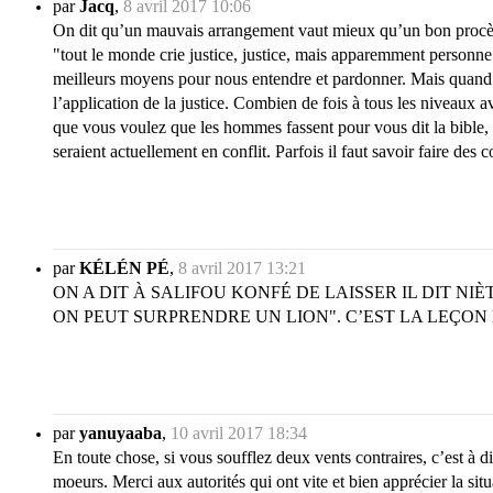
par
Jacq
,
8 avril 2017 10:06
On dit qu’un mauvais arrangement vaut mieux qu’un bon procès. J
"tout le monde crie justice, justice, mais apparemment personne n
meilleurs moyens pour nous entendre et pardonner. Mais quand c’e
l’application de la justice. Combien de fois à tous les niveaux 
que vous voulez que les hommes fassent pour vous dit la bible, fa
seraient actuellement en conflit. Parfois il faut savoir faire des 
par
KÉLÉN PÉ
,
8 avril 2017 13:21
ON A DIT À SALIFOU KONFÉ DE LAISSER IL DIT NIÈ
ON PEUT SURPRENDRE UN LION". C’EST LA LEÇON 
par
yanuyaaba
,
10 avril 2017 18:34
En toute chose, si vous soufflez deux vents contraires, c’est à di
moeurs. Merci aux autorités qui ont vite et bien apprécier la si