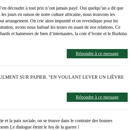
d’en découdre à tout prix n’ont jamais payé. Oui quelqu’un a dit que
les jours en raison de notre culture africaine, nous trouvons les
tout arrangement. On crie alors impunité et on revendique pour lui
stration, avons nous bafoué les textes en usant de nos relations. Ce
hards et haineuses de bien d’internautes, la cote d’ivoire et le Burkina
Répondre à ce message
E SEULMENT SUR PAPIER. "EN VOULANT LEVER UN LIÈVRE
Répondre à ce message
tie et la paix sociale, on se trouve dans le contraire des bonnes
ents Le dialogue éteint le feu de la guerre !