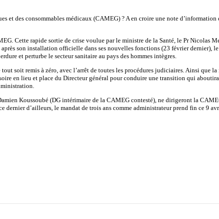
iques et des consommables médicaux (CAMEG) ? A en croire une note d’information de 
Cette rapide sortie de crise voulue par le ministre de la Santé, le Pr Nicolas Meda
près son installation officielle dans ses nouvelles fonctions (23 février dernier), l
perdure et perturbe le secteur sanitaire au pays des hommes intègres.
 tout soit remis à zéro, avec l’arrêt de toutes les procédures judiciaires. Ainsi que l
isoire en lieu et place du Directeur général pour conduire une transition qui abou
ministration.
Damien Koussoubé (DG intérimaire de la CAMEG contesté), ne dirigeront la CAMEG
ce dernier d’ailleurs, le mandat de trois ans comme administrateur prend fin ce 9 avr