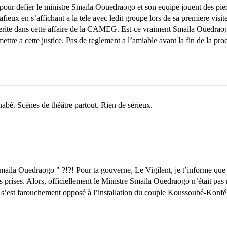
e pour defier le ministre Smaila Oouedraogo et son equipe jouent des pie
mafieux en s’affichant a la tele avec ledit groupe lors de sa premiere vi
verite dans cette affaire de la CAMEG. Est-ce vraiment Smaila Ouedraogo
ttre a cette justice. Pas de reglement a l’amiable avant la fin de la proc
abè. Scènes de théâtre partout. Rien de sérieux.
 Smaila Ouedraogo " ?!?! Pour ta gouverne, Le Vigilent, je t’informe qu
s prises. Alors, officiellement le Ministre Smaila Ouedraogo n’était pa
est farouchement opposé à l’installation du couple Koussoubé-Konfé. L