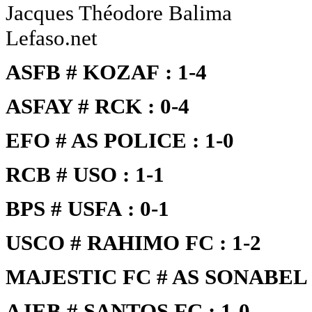
Jacques Théodore Balima
Lefaso.net
ASFB # KOZAF : 1-4
ASFAY # RCK : 0-4
EFO # AS POLICE : 1-0
RCB # USO : 1-1
BPS # USFA : 0-1
USCO # RAHIMO FC : 1-2
MAJESTIC FC # AS SONABEL :
AJEB # SANTOS FC : 1-0