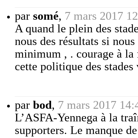
par
somé
,
7 mars 2017 12
A quand le plein des sta
nous des résultats si nous
minimum , . courage à la 
cette politique des stades
par
bod
,
7 mars 2017 14:
L’ASFA-Yennega à la traîn
supporters. Le manque de 