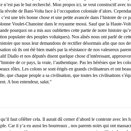
 n’est pas le but recherché. Mon propos ici, se veut constructif avec tou
révolte de Bani-Volta face à l’occupation coloniale d’alors. Cependant,
s, c’est une très bonne chose et une petite avancée dans l’histoire de ce 
olonne Voulet-Chanoine dans le royaume mossi. Sauf que la Haute-Volta 
ande pourquoi on a mis aux oubliettes cette partie de notre histoire qu’e
tion populaire des peuples voltaïques). Nos aînés nous ont parlé de cette 
’histoire que nous leur demandons de rectifier désormais afin que nos de
isation où ils ont été bien matés par la résistance de nos valeureux pare
 Salif Diallo et nos députés disent quelque chose d’intéressant, approuvon
’histoire de ce pays, la vraie, l’authentique. Pas les hérésies que les col
les beaux rôles. Les colons se sont érigés en grands civilisateurs et ont
ielle, que chaque peuple a sa civilisation, que toutes les civilisations s’éq
nt. A bon entendeur, salut."
’il faut célèbre cela. Il aurait dû cerner d’abord le contexte avec les his
uple. Car il y’a eu aussi les bourreaux , nos parents noirs qui ont mass