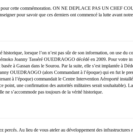
 à l’Ouest pour cette commémoration. ON NE DEPLACE PAS UN CHEF CO
seigner pour savoir que ces derniers ont commencé la lutte avant notre gé
érité historique, lorsque l’on n’est pas sûr de son information, on us
émoko Joanny Tasséré OUEDRAOGO décédé en 2009. Pour votre informat
t était basée à Gassan dans le Sourou. Par la suite, elle s’est implanté
oanny OUEDRAOGO (alors Commandant à l’époque) qui en fut le pr
à l’époque) commandait le Centre Intervention Aéroporté installé à 
 point, une confirmation des autorités militaires serait souhaitable)
le ne s’accommode pas toujours de la vérité historique.
ez percés. Au lieu de vous ateler au développement des infrastructures