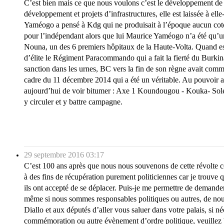
C’est bien mais ce que nous voulons c’est le développement de
développement et projets d’infrastructures, elle est laissée à e
Yaméogo a pensé à Kdg qui ne produisait à l’époque aucun coton (
pour l’indépendant alors que lui Maurice Yaméogo n’a été qu’un 
Nouna, un des 6 premiers hôpitaux de la Haute-Volta. Quand est
d’élite le Régiment Paracommando qui a fait la fierté du Burkin
sanction dans les urnes, BC vers la fin de son règne avait commen
cadre du 11 décembre 2014 qui a été un véritable. Au pouvoir actu
aujourd’hui de voir bitumer : Axe 1 Koundougou - Kouka- So
y circuler et y battre campagne.
29 septembre 2016 03:17
C’est 100 ans après que nous nous souvenons de cette révolte co
à des fins de récupération purement politiciennes car je trouve q
ils ont accepté de se déplacer. Puis-je me permettre de demander 
même si nous sommes responsables politiques ou autres, de nous 
Diallo et aux députés d’aller vous saluer dans votre palais, si 
commémoration ou autre évènement d’ordre politique, veuillez b