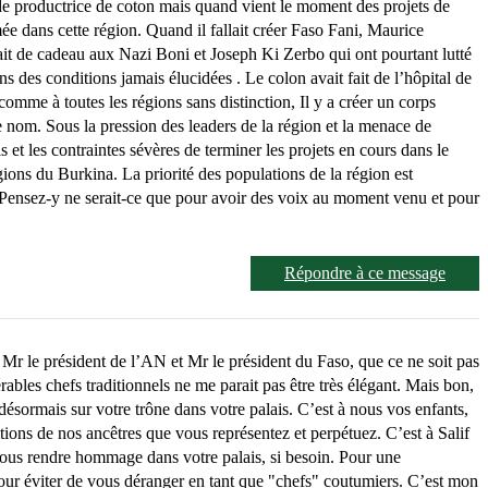
e productrice de coton mais quand vient le moment des projets de
ée dans cette région. Quand il fallait créer Faso Fani, Maurice
fait de cadeau aux Nazi Boni et Joseph Ki Zerbo qui ont pourtant lutté
des conditions jamais élucidées . Le colon avait fait de l’hôpital de
me à toutes les régions sans distinction, Il y a créer un corps
e nom. Sous la pression des leaders de la région et la menace de
 et les contraintes sévères de terminer les projets en cours dans le
gions du Burkina. La priorité des populations de la région est
sez-y ne serait-ce que pour avoir des voix au moment venu et pour
Répondre à ce message
 Mr le président de l’AN et Mr le président du Faso, que ce ne soit pas
rables chefs traditionnels ne me parait pas être très élégant. Mais bon,
 désormais sur votre trône dans votre palais. C’est à nous vos enfants,
ions de nos ancêtres que vous représentez et perpétuez. C’est à Salif
s vous rendre hommage dans votre palais, si besoin. Pour une
our éviter de vous déranger en tant que "chefs" coutumiers. C’est mon