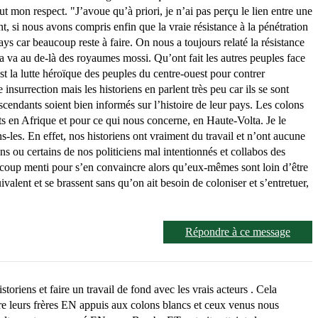
t mon respect. "J’avoue qu’à priori, je n’ai pas perçu le lien entre une
 si nous avons compris enfin que la vraie résistance à la pénétration
pays car beaucoup reste à faire. On nous a toujours relaté la résistance
va au de-là des royaumes mossi. Qu’ont fait les autres peuples face
st la lutte héroïque des peuples du centre-ouest pour contrer
insurrection mais les historiens en parlent très peu car ils se sont
scendants soient bien informés sur l’histoire de leur pays. Les colons
nts en Afrique et pour ce qui nous concerne, en Haute-Volta. Je le
s-les. En effet, nos historiens ont vraiment du travail et n’ont aucune
ons ou certains de nos politiciens mal intentionnés et collabos des
 beaucoup menti pour s’en convaincre alors qu’eux-mêmes sont loin d’être
uivalent et se brassent sans qu’on ait besoin de coloniser et s’entretuer,
Répondre à ce message
toriens et faire un travail de fond avec les vrais acteurs . Cela
acre leurs frères EN appuis aux colons blancs et ceux venus nous