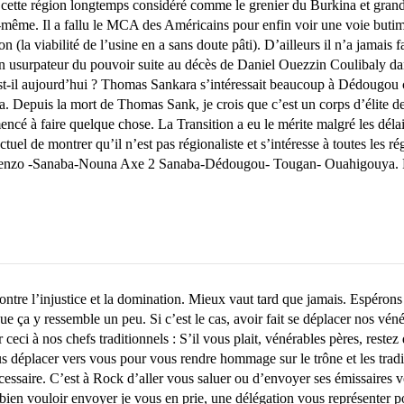
 cette région longtemps considéré comme le grenier du Burkina et grand
lle-même. Il a fallu le MCA des Américains pour enfin voir une voie butim
la viabilité de l’usine en a sans doute pâti). D’ailleurs il n’a jamais 
usurpateur du pouvoir suite au décès de Daniel Ouezzin Coulibaly dans 
-il aujourd’hui ? Thomas Sankara s’intéressait beaucoup à Dédougou com
a. Depuis la mort de Thomas Sank, je crois que c’est un corps d’élite d
cé à faire quelque chose. La Transition a eu le mérite malgré les délais
el de montrer qu’il n’est pas régionaliste et s’intéresse à toutes les ré
lenzo -Sanaba-Nouna Axe 2 Sanaba-Dédougou- Tougan- Ouahigouya. Pen
ntre l’injustice et la domination. Mieux vaut tard que jamais. Espérons
ue ça y ressemble un peu. Si c’est le cas, avoir fait se déplacer nos véné
ceci à nos chefs traditionnels : S’il vous plait, vénérables pères, restez
déplacer vers vous pour vous rendre hommage sur le trône et les tradit
nécessaire. C’est à Rock d’aller vous saluer ou d’envoyer ses émissaire
ien vouloir envoyer je vous en prie, une délégation vous représenter p