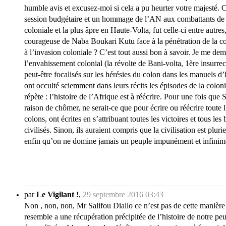
humble avis et excusez-moi si cela a pu heurter votre majesté. Ce
session budgétaire et un hommage de l’AN aux combattants de la 
coloniale et la plus âpre en Haute-Volta, fut celle-ci entre autre
courageuse de Naba Boukari Kutu face à la pénétration de la c
à l’invasion coloniale ? C’est tout aussi bon à savoir. Je me dem
l’envahissement colonial (la révolte de Bani-volta, 1ère insurrec
peut-être focalisés sur les hérésies du colon dans les manuels d
ont occulté sciemment dans leurs récits les épisodes de la colon
répète : l’histoire de l’Afrique est à réécrire. Pour une fois que
raison de chômer, ne serait-ce que pour écrire ou réécrire toute l
colons, ont écrites en s’attribuant toutes les victoires et tous 
civilisés. Sinon, ils auraient compris que la civilisation est plur
enfin qu’on ne domine jamais un peuple impunément et infinime
par
Le Vigilant !
,
29 septembre 2016 03:43
Non , non, non, Mr Salifou Diallo ce n’est pas de cette manière qu
resemble a une récupération précipitée de l’histoire de notre pe