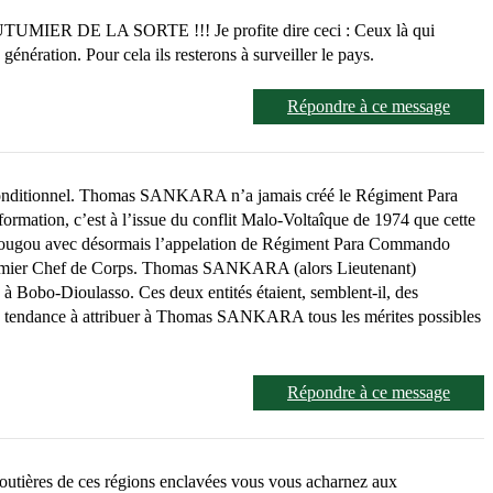
UTUMIER DE LA SORTE !!! Je profite dire ceci : Ceux là qui
nération. Pour cela ils resterons à surveiller le pays.
Répondre à ce message
e du conditionnel. Thomas SANKARA n’a jamais créé le Régiment Para
ion, c’est à l’issue du conflit Malo-Voltaîque de 1974 que cette
e à Dédougou avec désormais l’appelation de Régiment Para Commando
emier Chef de Corps. Thomas SANKARA (alors Lieutenant)
Bobo-Dioulasso. Ces deux entités étaient, semblent-il, des
. La tendance à attribuer à Thomas SANKARA tous les mérites possibles
Répondre à ce message
 routières de ces régions enclavées vous vous acharnez aux