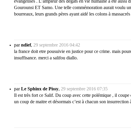
évangélisés . L’ampleur des dégâts en vie humaine a été aussi 
Gourounsi ET Samo. Une telle commémoration aurait voulu un trava
bourreaux, leurs grands pères ayant aidé les colons à massacrés leu
par
ndief
,
29 septembre 2016 04:42
la france doit etre pousuivie en justice pour ce crime. mais pou
insuffisance. merci a salifou diallo.
par
Le Sphinx de Pissy
,
29 septembre 2016 07:35
Il est très fort ce Salif. Du coup avec cette polémique , il coup
un coup de maitre et désormais c’est à chacun son insurrection 