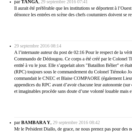
par
TANGA
,
29 septembre 2016 07:41
Il aurait été préférable que les institutions se déportent
dénonce les entrées en scène des chefs coutumiers doivent se ren
29 septembre 2016 08:14
A l’internaute auteur du post de 02:16 Pour le respect de la v
Commando de Dédougou. Ce corps a été créé par le Colonel Ti
entité à vu le jour. Elle s’appelait alors "Bataillon Bélier" e
(RPC) toujours sous le commandement du Colonel Tiémoko J
commandait le CNEC et Blaise COMPAORE (également Lieutenant 
appendices du RPC avant d’avoir chacune leur autonomie (sur ce
et imaginables procède sans doute d’une volonté louable mais el
par
BAMBARA Y
,
29 septembre 2016 08:42
Mr le Président Diallo, de grace, ne nous prenez pas pour des n