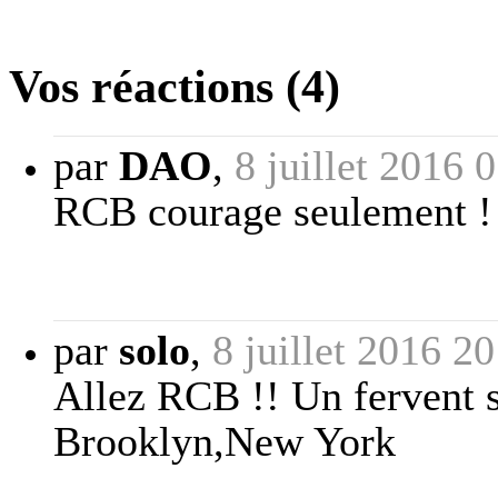
Vos réactions (4)
par
DAO
,
8 juillet 2016 
RCB courage seulement !
par
solo
,
8 juillet 2016 2
Allez RCB !! Un fervent s
Brooklyn,New York