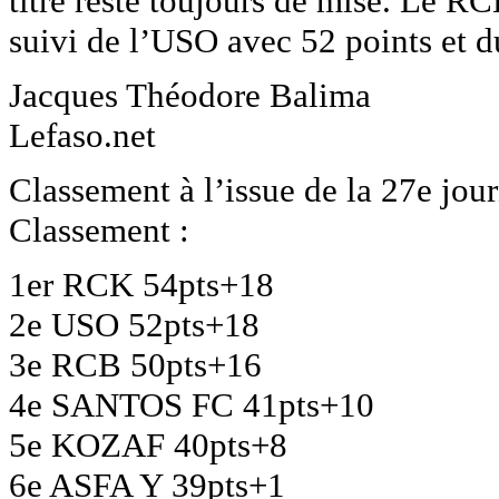
titre reste toujours de mise. Le R
suivi de l’USO avec 52 points et 
Jacques Théodore Balima
Lefaso.net
Classement à l’issue de la 27e jou
Classement :
1er RCK 54pts+18
2e USO 52pts+18
3e RCB 50pts+16
4e SANTOS FC 41pts+10
5e KOZAF 40pts+8
6e ASFA Y 39pts+1