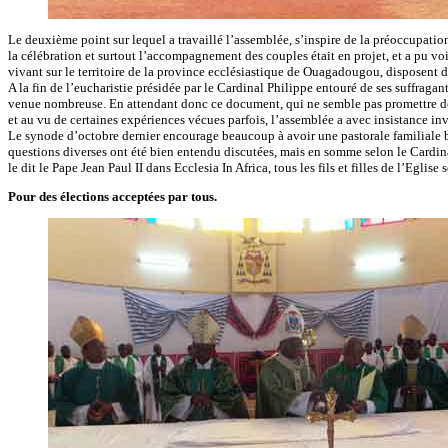
Le deuxième point sur lequel a travaillé l’assemblée, s’inspire de la préoccupati
la célébration et surtout l’accompagnement des couples était en projet, et a pu voi
vivant sur le territoire de la province ecclésiastique de Ouagadougou, disposent 
A la fin de l’eucharistie présidée par le Cardinal Philippe entouré de ses suffrag
venue nombreuse. En attendant donc ce document, qui ne semble pas promettre de gr
et au vu de certaines expériences vécues parfois, l’assemblée a avec insistance inv
Le synode d’octobre dernier encourage beaucoup à avoir une pastorale familiale b
questions diverses ont été bien entendu discutées, mais en somme selon le Cardin
le dit le Pape Jean Paul II dans Ecclesia In Africa, tous les fils et filles de l’Eglise
Pour des élections acceptées par tous.