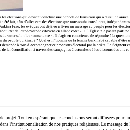
rs les élections qui devront conclure une période de transition qui a duré une année
été fait, afin d’aller vers des élections que nous souhaitons libres, indépendantes, c
urkina Faso, les évêques ont déjà eu à livrer un message au peuple pour les élections
cquitter de leur devoir de citoyens en allant voter ». « L’Eglise n’a pas un parti poli
es de voter selon leur conscience ». Il s’agit en conscience de répondre à la quest
 du peuple burkinabè ? Quel est l’’homme ou la femme burkinabè capable d’être un bo
ur demande à tous d’accompagner ce processus électoral par la prière. Le Seigneur es
de la réconciliation à travers des campagnes électorales où les discours des uns et 
 projet. Tout en espérant que les conclusions seront diffusées pour une
 dans l’institutionnalisation de nos pratiques religieuses. Le message du