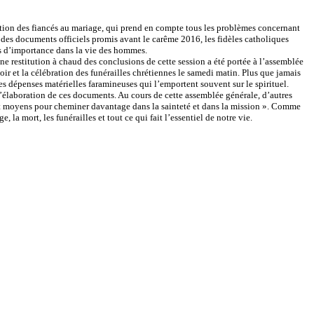
ration des fiancés au mariage, qui prend en compte tous les problèmes concernant
ie des documents officiels promis avant le carême 2016, les fidèles catholiques
nts d’importance dans la vie des hommes.
e restitution à chaud des conclusions de cette session a été portée à l’assemblée
r et la célébration des funérailles chrétiennes le samedi matin. Plus que jamais
es dépenses matérielles faramineuses qui l’emportent souvent sur le spirituel.
’élaboration de ces documents. Au cours de cette assemblée générale, d’autres
 et moyens pour cheminer davantage dans la sainteté et dans la mission ». Comme
e, la mort, les funérailles et tout ce qui fait l’essentiel de notre vie.