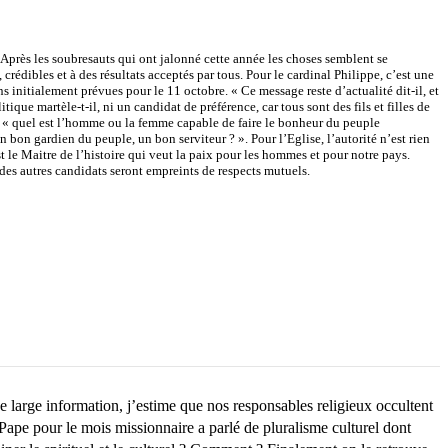
. Après les soubresauts qui ont jalonné cette année les choses semblent se
rédibles et à des résultats acceptés par tous. Pour le cardinal Philippe, c’est une
 initialement prévues pour le 11 octobre. « Ce message reste d’actualité dit-il, et
tique martèle-t-il, ni un candidat de préférence, car tous sont des fils et filles de
ion « quel est l’homme ou la femme capable de faire le bonheur du peuple
n gardien du peuple, un bon serviteur ? ». Pour l’Eglise, l’autorité n’est rien
t le Maitre de l’histoire qui veut la paix pour les hommes et pour notre pays.
des autres candidats seront empreints de respects mutuels.
 large information, j’estime que nos responsables religieux occultent
 Pape pour le mois missionnaire a parlé de pluralisme culturel dont