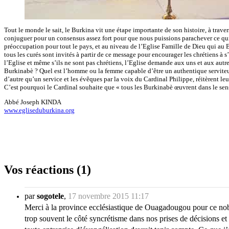
Tout le monde le sait, le Burkina vit une étape importante de son histoire, à trave
conjuguer pour un consensus assez fort pour que nous puissions parachever ce qui a 
préoccupation pour tout le pays, et au niveau de l’Eglise Famille de Dieu qui au B
tous les curés sont invités à partir de ce message pour encourager les chrétiens à s’a
l’Eglise et même s’ils ne sont pas chrétiens, l’Eglise demande aux uns et aux autr
Burkinabè ? Quel est l’homme ou la femme capable d’être un authentique serviteur
d’autre qu’un service et les évêques par la voix du Cardinal Philippe, réitèrent le
C’est pourquoi le Cardinal souhaite que « tous les Burkinabè œuvrent dans le sens 
Abbé Joseph KINDA
www.egliseduburkina.org
Vos réactions (1)
par
sogotele
,
17 novembre 2015 11:17
Merci à la province ecclésiastique de Ouagadougou pour ce noble
trop souvent le côté syncrétisme dans nos prises de décisions et