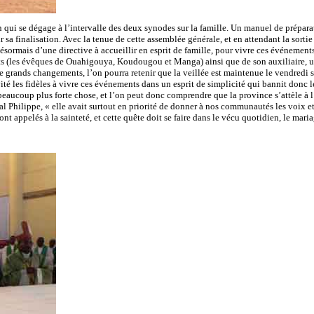
on qui se dégage à l’intervalle des deux synodes sur la famille. Un manuel de prépa
r sa finalisation. Avec la tenue de cette assemblée générale, et en attendant la sort
désormais d’une directive à accueillir en esprit de famille, pour vivre ces événeme
ants (les évêques de Ouahigouya, Koudougou et Manga) ainsi que de son auxiliaire, un
ands changements, l’on pourra retenir que la veillée est maintenue le vendredi soi
ité les fidèles à vivre ces événements dans un esprit de simplicité qui bannit donc l
eaucoup plus forte chose, et l’on peut donc comprendre que la province s’attèle à l
al Philippe, « elle avait surtout en priorité de donner à nos communautés les voix
 sont appelés à la sainteté, et cette quête doit se faire dans le vécu quotidien, le mariag