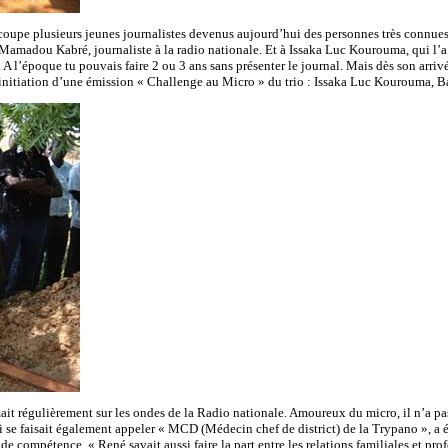
a coupe plusieurs jeunes journalistes devenus aujourd’hui des personnes très connues.
 Mamadou Kabré, journaliste à la radio nationale. Et à Issaka Luc Kourouma, qui l’a 
. A l’époque tu pouvais faire 2 ou 3 ans sans présenter le journal. Mais dès son arrivée
 l’initiation d’une émission « Challenge au Micro » du trio : Issaka Luc Kourouma,
mait régulièrement sur les ondes de la Radio nationale. Amoureux du micro, il n’a pa
 se faisait également appeler « MCD (Médecin chef de district) de la Trypano », a ég
e compétence. « René savait aussi faire la part entre les relations familiales et prof