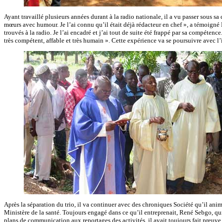
Ayant travaillé plusieurs années durant à la radio nationale, il a vu passer sous s
mœurs avec humour. Je l’ai connu qu’il était déjà rédacteur en chef », a témoigné
trouvés à la radio. Je l’ai encadré et j’ai tout de suite été frappé par sa compétence
très compétent, affable et très humain ». Cette expérience va se poursuivre avec
Après la séparation du trio, il va continuer avec des chroniques Société qu’il ani
Ministère de la santé. Toujours engagé dans ce qu’il entreprenait, René Sebgo, qui
plans de communication aux reportages des activités, il avait toujours fait preuve d