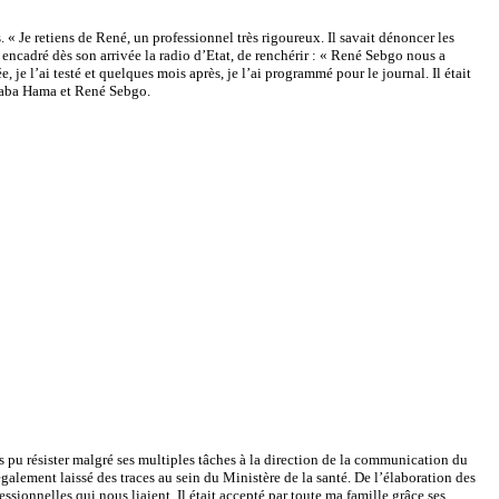
 « Je retiens de René, un professionnel très rigoureux. Il savait dénoncer les
encadré dès son arrivée la radio d’Etat, de renchérir : « René Sebgo nous a
, je l’ai testé et quelques mois après, je l’ai programmé pour le journal. Il était
 Baba Hama et René Sebgo.
s pu résister malgré ses multiples tâches à la direction de la communication du
alement laissé des traces au sein du Ministère de la santé. De l’élaboration des
essionnelles qui nous liaient. Il était accepté par toute ma famille grâce ses