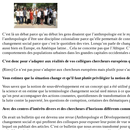
C’est là un débat parce qu’au début les gens disaient que l’anthropologie est le r
l’anthropologie d’être une discipline colonialiste parce qu’elle permettait de conn
changement social parce que c’est le quotidien des vies. Lorsqu’on parle de changem
aussi bien en Europe, en Amérique latine... Cela ne concerne pas que l’Afrique. C
comportements des populations urbaines dans les grandes capitales occidentales q
C’est donc pour s’adapter aux réalités de vos collègues chercheurs européens
(Rires) Ce n’est pas pour s’adapter aux chercheurs européens mais plutôt pour s’ad
Vous estimez que la situation change et qu’il faut plutôt privilégier la notion
Vous savez que la notion de sous-développement est un concept qui a été utilisé pe
la science et on estime que la terminologie changement social sied mieux à ce q
qu’on peut accompagner des actions courantes, quotidiennes de transformation du m
la lutte contre la pauvreté, les questions de corruption, certaines des thématiques 
Avec des centres d’intérêts divers et des chercheurs d’horizons différents comm
On avait un bulletin qui est devenu une revue (Anthropologie et Développement) a
changement social et qui profitent des colloques pour exposer leur point de vue su
lequel on publiait des articles. C’est ce bulletin que nous avons transformé pour qu