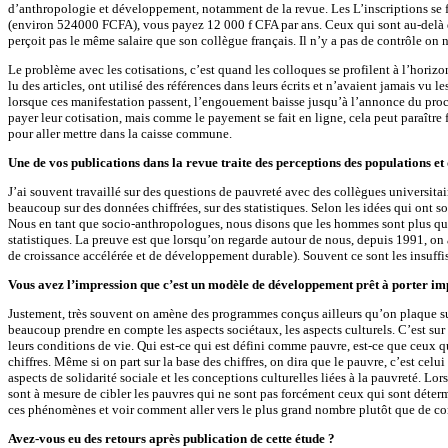
d’anthropologie et développement, notamment de la revue. Les L’inscriptions se fon
(environ 524000 FCFA), vous payez 12 000 f CFA par ans. Ceux qui sont au-delà de
perçoit pas le même salaire que son collègue français. Il n’y a pas de contrôle on 
Le problème avec les cotisations, c’est quand les colloques se profilent à l’hori
lu des articles, ont utilisé des références dans leurs écrits et n’avaient jamais vu 
lorsque ces manifestation passent, l’engouement baisse jusqu’à l’annonce du prochai
payer leur cotisation, mais comme le payement se fait en ligne, cela peut paraître 
pour aller mettre dans la caisse commune.
Une de vos publications dans la revue traite des perceptions des populations 
J’ai souvent travaillé sur des questions de pauvreté avec des collègues universita
beaucoup sur des données chiffrées, sur des statistiques. Selon les idées qui ont s
Nous en tant que socio-anthropologues, nous disons que les hommes sont plus que de
statistiques. La preuve est que lorsqu’on regarde autour de nous, depuis 1991, on 
de croissance accélérée et de développement durable). Souvent ce sont les insuf
Vous avez l’impression que c’est un modèle de développement prêt à porter im
Justement, très souvent on amène des programmes conçus ailleurs qu’on plaque sur 
beaucoup prendre en compte les aspects sociétaux, les aspects culturels. C’est su
leurs conditions de vie. Qui est-ce qui est défini comme pauvre, est-ce que ceux q
chiffres. Même si on part sur la base des chiffres, on dira que le pauvre, c’est celu
aspects de solidarité sociale et les conceptions culturelles liées à la pauvreté.
sont à mesure de cibler les pauvres qui ne sont pas forcément ceux qui sont déte
ces phénomènes et voir comment aller vers le plus grand nombre plutôt que de con
Avez-vous eu des retours après publication de cette étude ?