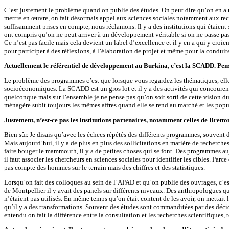
C’est justement le problème quand on publie des études. On peut dire qu’on en a r
mettre en œuvre, on fait désormais appel aux sciences sociales notamment aux rec
suffisamment prises en compte, nous réclamons. Il y a des institutions qui étaient
ont compris qu’on ne peut arriver à un développement véritable si on ne passe pas 
Ce n’est pas facile mais cela devient un label d’excellence et il y en a qui y croie
pour participer à des réflexions, à l’élaboration de projet et même pour la conduite 
Actuellement le référentiel de développement au Burkina, c’est la SCADD. Pens
Le problème des programmes c’est que lorsque vous regardez les thématiques, elle
socioéconomiques. La SCADD est un gros lot et il y a des activités qui concourent 
quelconque mais sur l’ensemble je ne pense pas qu’on soit sorti de cette vision d
ménagère subit toujours les mêmes affres quand elle se rend au marché et les popul
Justement, n’est-ce pas les institutions partenaires, notamment celles de Bret
Bien sûr. Je disais qu’avec les échecs répétés des différents programmes, souvent d
Mais aujourd’hui, il y a de plus en plus des sollicitations en matière de recherches
faire bouger le mammouth, il y a de petites choses qui se font. Des programmes aujo
il faut associer les chercheurs en sciences sociales pour identifier les cibles. Pa
pas compte des hommes sur le terrain mais des chiffres et des statistiques.
Lorsqu’on fait des colloques au sein de l’APAD et qu’on publie des ouvrages, c’est p
de Montpellier il y avait des panels sur différents niveaux. Des anthropologues qui
n’étaient pas utilisés. En même temps qu’on était content de les avoir, on mettait l
qu’il y a des transformations. Souvent des études sont commanditées par des déc
entendu on fait la différence entre la consultation et les recherches scientifiques,