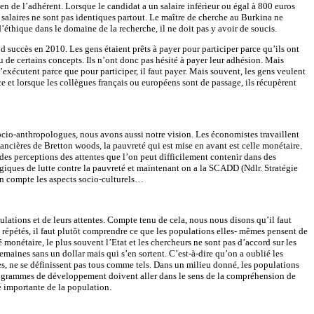
n de l’adhérent. Lorsque le candidat a un salaire inférieur ou égal à 800 euros
salaires ne sont pas identiques partout. Le maître de cherche au Burkina ne
’éthique dans le domaine de la recherche, il ne doit pas y avoir de soucis.
 succès en 2010. Les gens étaient prêts à payer pour participer parce qu’ils ont
enu de certains concepts. Ils n’ont donc pas hésité à payer leur adhésion. Mais
’exécutent parce que pour participer, il faut payer. Mais souvent, les gens veulent
ce et lorsque les collègues français ou européens sont de passage, ils récupèrent
socio-anthropologues, nous avons aussi notre vision. Les économistes travaillent
inancières de Bretton woods, la pauvreté qui est mise en avant est celle monétaire.
des perceptions des attentes que l’on peut difficilement contenir dans des
égiques de lutte contre la pauvreté et maintenant on a la SCADD (Ndlr. Stratégie
en compte les aspects socio-culturels…
lations et de leurs attentes. Compte tenu de cela, nous nous disons qu’il faut
 répétés, il faut plutôt comprendre ce que les populations elles- mêmes pensent de
monétaire, le plus souvent l’Etat et les chercheurs ne sont pas d’accord sur les
 semaines sans un dollar mais qui s’en sortent. C’est-à-dire qu’on a oublié les
es, ne se définissent pas tous comme tels. Dans un milieu donné, les populations
 programmes de développement doivent aller dans le sens de la compréhension de
e importante de la population.