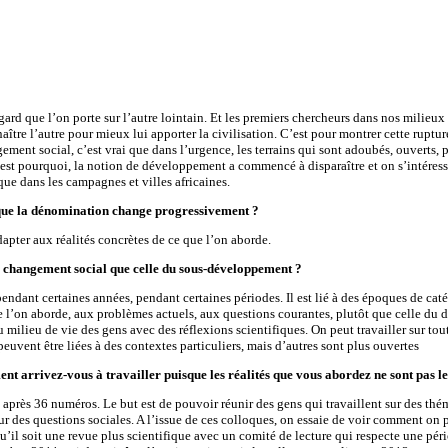
egard que l’on porte sur l’autre lointain. Et les premiers chercheurs dans nos milie
aître l’autre pour mieux lui apporter la civilisation. C’est pour montrer cette ruptu
ent social, c’est vrai que dans l’urgence, les terrains qui sont adoubés, ouverts, pe
’est pourquoi, la notion de développement a commencé à disparaître et on s’intéres
ue dans les campagnes et villes africaines.
 que la dénomination change progressivement ?
apter aux réalités concrètes de ce que l’on aborde.
 de changement social que celle du sous-développement ?
ndant certaines années, pendant certaines périodes. Il est lié à des époques de caté
ue l’on aborde, aux problèmes actuels, aux questions courantes, plutôt que celle 
ilieu de vie des gens avec des réflexions scientifiques. On peut travailler sur tou
peuvent être liées à des contextes particuliers, mais d’autres sont plus ouvertes
ent arrivez-vous à travailler puisque les réalités que vous abordez ne sont pas 
près 36 numéros. Le but est de pouvoir réunir des gens qui travaillent sur des th
r des questions sociales. A l’issue de ces colloques, on essaie de voir comment on p
’il soit une revue plus scientifique avec un comité de lecture qui respecte une pério