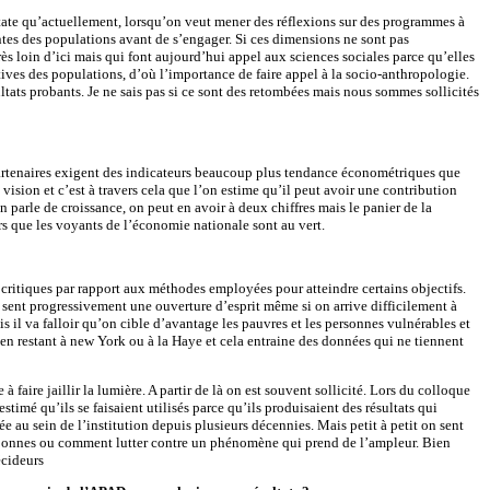
state qu’actuellement, lorsqu’on veut mener des réflexions sur des programmes à
tes des populations avant de s’engager. Si ces dimensions ne sont pas
ès loin d’ici mais qui font aujourd’hui appel aux sciences sociales parce qu’elles
tives des populations, d’où l’importance de faire appel à la socio-anthropologie.
sultats probants. Je ne sais pas si ce sont des retombées mais nous sommes sollicités
partenaires exigent des indicateurs beaucoup plus tendance économétriques que
ision et c’est à travers cela que l’on estime qu’il peut avoir une contribution
arle de croissance, on peut en avoir à deux chiffres mais le panier de la
rs que les voyants de l’économie nationale sont au vert.
s critiques par rapport aux méthodes employées pour atteindre certains objectifs.
 On sent progressivement une ouverture d’esprit même si on arrive difficilement à
s il va falloir qu’on cible d’avantage les pauvres et les personnes vulnérables et
s en restant à new York ou à la Haye et cela entraine des données qui ne tiennent
faire jaillir la lumière. A partir de là on est souvent sollicité. Lors du colloque
timé qu’ils se faisaient utilisés parce qu’ils produisaient des résultats qui
ée au sein de l’institution depuis plusieurs décennies. Mais petit à petit on sent
t bonnes ou comment lutter contre un phénomène qui prend de l’ampleur. Bien
écideurs