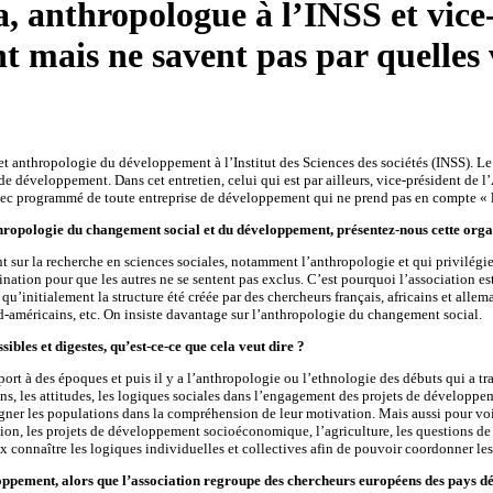
 anthropologue à l’INSS et vice-
 mais ne savent pas par quelles v
 et anthropologie du développement à l’Institut des Sciences des sociétés (INSS).
 de développement. Dans cet entretien, celui qui est par ailleurs, vice-président de
 programmé de toute entreprise de développement qui ne prend pas en compte « l’êtr
nthropologie du changement social et du développement, présentez-nous cette orga
t sur la recherche en sciences sociales, notamment l’anthropologie et qui privilégie
tion pour que les autres ne se sentent pas exclus. C’est pourquoi l’association es
 qu’initialement la structure été créée par des chercheurs français, africains et all
d-américains, etc. On insiste davantage sur l’anthropologie du changement social.
les et digestes, qu’est-ce-ce que cela veut dire ?
port à des époques et puis il y a l’anthropologie ou l’ethnologie des débuts qui a tr
ns, les attitudes, les logiques sociales dans l’engagement des projets de développem
ner les populations dans la compréhension de leur motivation. Mais aussi pour v
sation, les projets de développement socioéconomique, l’agriculture, les questions 
connaître les logiques individuelles et collectives afin de pouvoir coordonner les 
oppement, alors que l’association regroupe des chercheurs européens des pays déve