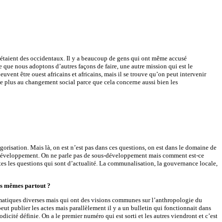
ux étaient des occidentaux. Il y a beaucoup de gens qui ont même accusé
re que nous adoptons d’autres façons de faire, une autre mission qui est le
uvent être ouest africains et africains, mais il se trouve qu’on peut intervenir
se plus au changement social parce que cela concerne aussi bien les
gorisation. Mais là, on est n’est pas dans ces questions, on est dans le domaine de
du développement. On ne parle pas de sous-développement mais comment est-ce
tes les questions qui sont d’actualité. La communalisation, la gouvernance locale,
les mêmes partout ?
ématiques diverses mais qui ont des visions communes sur l’anthropologie du
eut publier les actes mais parallèlement il y a un bulletin qui fonctionnait dans
dicité définie. On a le premier numéro qui est sorti et les autres viendront et c’est