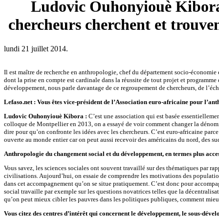
Ludovic Ouhonyiouè Kibora,
chercheurs cherchent et trouvent
lundi 21 juillet 2014.
Il est maître de recherche en anthropologie, chef du département socio-économie
dont la prise en compte est cardinale dans la réussite de tout projet et programme
développement, nous parle davantage de ce regroupement de chercheurs, de l’échec
Lefaso.net : Vous êtes vice-président de l’Association euro-africaine pour l’a
Ludovic Ouhonyiouè Kibora :
C’est une association qui est basée essentiellemen
colloque de Montpellier en 2013, on a essayé de voir comment changer la dénomina
dire pour qu’on confronte les idées avec les chercheurs. C’est euro-africaine parce
ouverte au monde entier car on peut aussi recevoir des américains du nord, des su
Anthropologie du changement social et du développement, en termes plus accessib
Vous savez, les sciences sociales ont souvent travaillé sur des thématiques par rap
civilisations. Aujourd’hui, on essaie de comprendre les motivations des populatio
dans cet accompagnement qu’on se situe pratiquement. C’est donc pour accompag
social travaille par exemple sur les questions novatrices telles que la décentrali
qu’on peut mieux cibler les pauvres dans les politiques publiques, comment mieux 
Vous citez des centres d’intérêt qui concernent le développement, le sous-dével