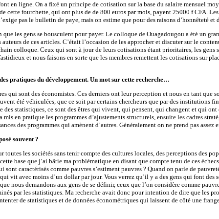
t en ligne. On a fixé un principe de cotisation sur la base du salaire mensuel moye
 cette fourchette, qui ont plus de de 800 euros par mois, payent 25000 f CFA. Les 
n’exige pas le bulletin de paye, mais on estime que pour des raisons d’honnêteté et d
zon que les gens se bousculent pour payer. Le colloque de Ouagadougou a été un grand
les auteurs de ces articles. C’était l’occasion de les approcher et discuter sur le cont
n colloque. Ceux qui sont à jour de leurs cotisations étant prioritaires, les gens s
fastidieux et nous faisons en sorte que les membres remettent les cotisations sur pla
et des pratiques du développement. Un mot sur cette recherche…
ires qui sont des économistes. Ces derniers ont leur perception et nous en tant que 
ouvent été véhiculées, que ce soit par certains chercheurs que par des institutions f
s statistiques, ce sont des êtres qui vivent, qui pensent, qui changent et qui ont 
a mis en pratique les programmes d’ajustements structurels, ensuite les cadres strat
fisances des programmes qui amènent d’autres. Généralement on ne prend pas assez 
posé souvent ?
toutes les sociétés sans tenir compte des cultures locales, des perceptions des popu
r cette base que j’ai bâtie ma problématique en disant que compte tenu de ces échecs
ui sont caractérisés comme pauvres s’estiment pauvres ? Quand on parle de pauvreté 
i qui vit avec moins d’un dollar par jour. Vous verrez qu’il y a des gens qui font des
 Lorsque nous demandons aux gens de se définir, ceux que l’on considère comme pauvr
rminés par les statistiques. Ma recherche avait donc pour intention de dire que les
tenter de statistiques et de données économétriques qui laissent de côté une frang