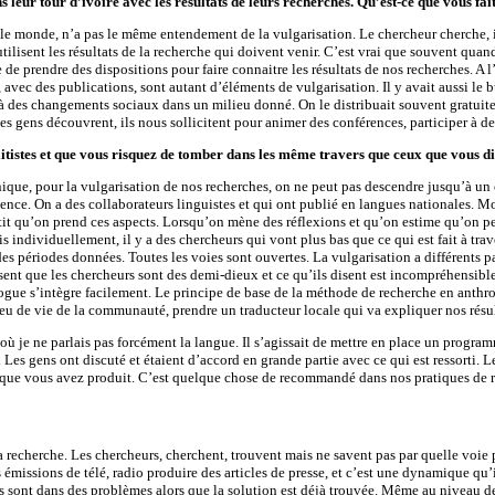
s leur tour d’ivoire avec les résultats de leurs recherches. Qu’est-ce que vous fai
 monde, n’a pas le même entendement de la vulgarisation. Le chercheur cherche, il tr
 utilisent les résultats de la recherche qui doivent venir. C’est vrai que souvent qua
de prendre des dispositions pour faire connaitre les résultats de nos recherches. A
ans, avec des publications, sont autant d’éléments de vulgarisation. Il y avait aussi 
à des changements sociaux dans un milieu donné. On le distribuait souvent gratuitem
les gens découvrent, ils nous sollicitent pour animer des conférences, participer à
 élitistes et que vous risquez de tomber dans les même travers que ceux que vous 
ique, pour la vulgarisation de nos recherches, on ne peut pas descendre jusqu’à un c
tence. On a des collaborateurs linguistes et qui ont publié en langues nationales. M
t qu’on prend ces aspects. Lorsqu’on mène des réflexions et qu’on estime qu’on peut
is individuellement, il y a des chercheurs qui vont plus bas que ce qui est fait à trav
à des périodes données. Toutes les voies sont ouvertes. La vulgarisation a différents
nsent que les chercheurs sont des demi-dieux et ce qu’ils disent est incompréhensible
pologue s’intègre facilement. Le principe de base de la méthode de recherche en ant
ilieu de vie de la communauté, prendre un traducteur locale qui va expliquer nos résu
ù je ne parlais pas forcément la langue. Il s’agissait de mettre en place un program
tes. Les gens ont discuté et étaient d’accord en grande partie avec ce qui est ressor
 que vous avez produit. C’est quelque chose de recommandé dans nos pratiques de 
recherche. Les chercheurs, cherchent, trouvent mais ne savent pas par quelle voie pas
missions de télé, radio produire des articles de presse, et c’est une dynamique qu’i
ns sont dans des problèmes alors que la solution est déjà trouvée. Même au niveau 