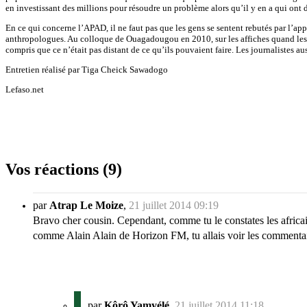
en investissant des millions pour résoudre un problème alors qu’il y en a qui ont 
En ce qui concerne l’APAD, il ne faut pas que les gens se sentent rebutés par l’app
anthropologues. Au colloque de Ouagadougou en 2010, sur les affiches quand les gen
compris que ce n’était pas distant de ce qu’ils pouvaient faire. Les journalistes au
Entretien réalisé par Tiga Cheick Sawadogo
Lefaso.net
Vos réactions (9)
par
Atrap Le Moize
,
21 juillet 2014 09:19
Bravo cher cousin. Cependant, comme tu le constates les africains 
comme Alain Alain de Horizon FM, tu allais voir les commentai
par
Kôrô Yamyélé
,
21 juillet 2014 11:18