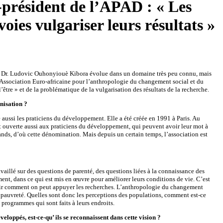
président de l’APAD : « Les
oies vulgariser leurs résultats »
 Le Dr. Ludovic Ouhonyiouè Kibora évolue dans un domaine très peu connu, mais
 l’Association Euro-africaine pour l’anthropologie du changement social et du
e » et de la problématique de la vulgarisation des résultats de la recherche.
nisation ?
 aussi les praticiens du développement. Elle a été créée en 1991 à Paris. Au
t ouverte aussi aux praticiens du développement, qui peuvent avoir leur mot à
emands, d’où cette dénomination. Mais depuis un certain temps, l’association est
availlé sur des questions de parenté, des questions liées à la connaissance des
ent, dans ce qui est mis en œuvre pour améliorer leurs conditions de vie. C’est
oir comment on peut appuyer les recherches. L’anthropologie du changement
de pauvreté. Quelles sont donc les perceptions des populations, comment est-ce
programmes qui sont faits à leurs endroits.
loppés, est-ce-qu’ ils se reconnaissent dans cette vision ?