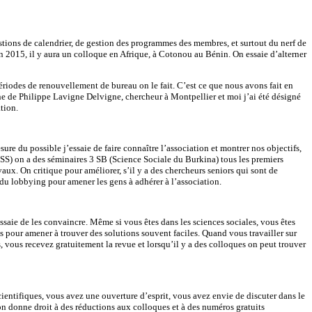
tions de calendrier, de gestion des programmes des membres, et surtout du nerf de
en 2015, il y aura un colloque en Afrique, à Cotonou au Bénin. On essaie d’alterner
ériodes de renouvellement de bureau on le fait. C’est ce que nous avons fait en
nne de Philippe Lavigne Delvigne, chercheur à Montpellier et moi j’ai été désigné
tion.
ure du possible j’essaie de faire connaître l’association et montrer nos objectifs,
INSS) on a des séminaires 3 SB (Science Sociale du Burkina) tous les premiers
ux. On critique pour améliorer, s’il y a des chercheurs seniors qui sont de
 du lobbying pour amener les gens à adhérer à l’association.
ssaie de les convaincre. Même si vous êtes dans les sciences sociales, vous êtes
es pour amener à trouver des solutions souvent faciles. Quand vous travailler sur
 vous recevez gratuitement la revue et lorsqu’il y a des colloques on peut trouver
ientifiques, vous avez une ouverture d’esprit, vous avez envie de discuter dans le
tion donne droit à des réductions aux colloques et à des numéros gratuits