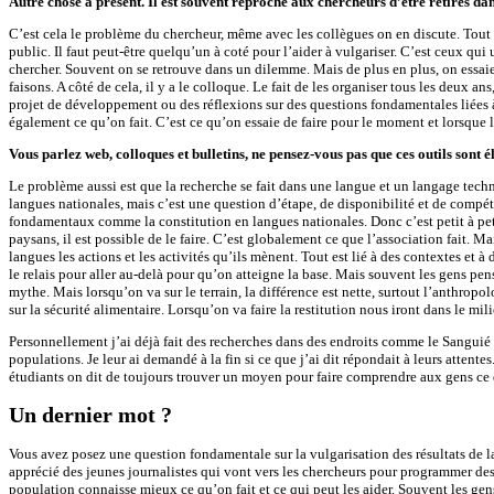
Autre chose à présent. Il est souvent reproché aux chercheurs d’être retirés dan
C’est cela le problème du chercheur, même avec les collègues on en discute. Tout le
public. Il faut peut-être quelqu’un à coté pour l’aider à vulgariser. C’est ceux qui
chercher. Souvent on se retrouve dans un dilemme. Mais de plus en plus, on essaie 
faisons. A côté de cela, il y a le colloque. Le fait de les organiser tous les deux 
projet de développement ou des réflexions sur des questions fondamentales liées 
également ce qu’on fait. C’est ce qu’on essaie de faire pour le moment et lorsque 
Vous parlez web, colloques et bulletins, ne pensez-vous pas que ces outils sont
Le problème aussi est que la recherche se fait dans une langue et un langage techn
langues nationales, mais c’est une question d’étape, de disponibilité et de compé
fondamentaux comme la constitution en langues nationales. Donc c’est petit à peti
paysans, il est possible de le faire. C’est globalement ce que l’association fait. Ma
langues les actions et les activités qu’ils mènent. Tout est lié à des contextes et 
le relais pour aller au-delà pour qu’on atteigne la base. Mais souvent les gens pe
mythe. Mais lorsqu’on va sur le terrain, la différence est nette, surtout l’anthro
sur la sécurité alimentaire. Lorsqu’on va faire la restitution nous iront dans le m
Personnellement j’ai déjà fait des recherches dans des endroits comme le Sanguié o
populations. Je leur ai demandé à la fin si ce que j’ai dit répondait à leurs atten
étudiants on dit de toujours trouver un moyen pour faire comprendre aux gens ce
Un dernier mot ?
Vous avez posez une question fondamentale sur la vulgarisation des résultats de la 
apprécié des jeunes journalistes qui vont vers les chercheurs pour programmer des é
population connaisse mieux ce qu’on fait et ce qui peut les aider. Souvent les ge