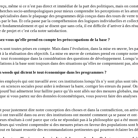
eçu, même si ce n’est pas direct et immédiat de la part des politiques, mais on con
herches socio-anthropologiques pour mieux comprendre les perceptions et les atten
 spécialisées dans le plaquage des programmes déjà conçus dans des tours de verre tr
par le bas. Et cela passe par la compréhension des logiques individuelles et collec
nt fondamentalement et qui se disent que sans cela, il est difficile d’arriver à des ré
de projet et c’est cela notre satisfaction.
ez-vous qu’elle prend en compte les préoccupations de la base ?
s sont toutes prises en compte. Mais dans l’évolution, dans la mise en œuvre, les 
à la réalisation des objectifs. La mise en œuvre de certaines prend en compte notre v
u tout économique dans la considération des questions de développement. Lorsqu’on p
ations à la base sont toujours dans des situations qu’elles ne comprennent pas, alo
ton woods qui dictent le tout économique dans les programmes ?
es employés qui ont travaillé avec ces institutions lorsqu’ils n’y sont plus sont trè
 en sciences sociales pour aider à redresser la barre, corriger les erreurs du passé.
urd’hui admettent leur faillite parce qu’ils sont allés sur des mesures globales, mai
rce que si vous partez sur des données économétriques, vous pouvez faire des analyse
our justement dire notre conception des choses et dans la contradiction, on arrive à 
 ont travaillé dans ou avec des institutions ont montré comment ça se passe et ont es
eurs résultats à coté parce que cela ne répondait pas à la philosophie qui a été mont
ideurs qui veulent comprendre si des mesures prises en faveur des populations son
 tout en faisant ressortir des recommandations pertinentes qui pourront éclairer les d