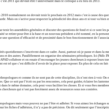
st 2011 qui devrait être l’anniversaire mais le colloque a eu lieu en 2013.
n 2010 normalement on devrait tenir le prochain en 2012 mais c’est à cause des ques
urde. Mais on s’active pour respecter la périodicité des deux ans et si tout va bien 
enir les assemblées générales et discuter des questions de fond et si ce sont les p
ité se retirer pour être à la base et un nouveau président a été nommé, en la perso
ur une question d’efficacité et de proximité dans le bon fonctionnement de l’associa
tés quotidiennes s’inscrivent dans ce cadre. Aussi, partout où je passe et dans la mes
ns et des autres. Parallèlement on organise des séminaires périodiques. Ici (Ndlr. 
APAD collabore et on essaie d’encourager les jeunes chercheurs à exposer leurs trava
st tel que c’est difficile d’avoir de la place pour exposer. En plus de cela on fait
opologues et comme ils ne sont pas de cette discipline, ils n’ont rien à voir. On e
Que ce soit par l’écrit ou par les rencontres, cela peut guider, éclairer les lantern
 dans le même domaine, cela peut vous faciliter les choses. Et si vous êtes membres,
es chercheurs qui n’ont pas forcément assez de ressources sous nos contrées.
hropologues mais vous pouvez ne pas l’être et adhérer. Si vous aimez les échanges sc
 sur les fiches d’adhésion, il n’y a pas de précision. On dit seulement que l’inscrip