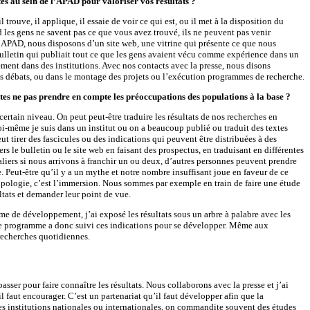
tes au sein de l’APAD pour valoriser vos résultats ?
ouve, il applique, il essaie de voir ce qui est, ou il met à la disposition du
nd les gens ne savent pas ce que vous avez trouvé, ils ne peuvent pas venir
 l’APAD, nous disposons d’un site web, une vitrine qui présente ce que nous
le bulletin qui publiait tout ce que les gens avaient vécu comme expérience dans un
ent dans des institutions. Avec nos contacts avec la presse, nous disons
 des débats, ou dans le montage des projets ou l’exécution programmes de recherche.
dites ne pas prendre en compte les préoccupations des populations à la base ?
ertain niveau. On peut peut-être traduire les résultats de nos recherches en
oi-même je suis dans un institut ou on a beaucoup publié ou traduit des textes
 tirer des fascicules ou des indications qui peuvent être distribuées à des
ers le bulletin ou le site web en faisant des prospectus, en traduisant en différentes
 paliers si nous arrivons à franchir un ou deux, d’autres personnes peuvent prendre
. Peut-être qu’il y a un mythe et notre nombre insuffisant joue en faveur de ce
hropologie, c’est l’immersion. Nous sommes par exemple en train de faire une étude
ltats et demander leur point de vue.
me de développement, j’ai exposé les résultats sous un arbre à palabre avec les
ti. Le programme a donc suivi ces indications pour se développer. Même aux
recherches quotidiennes.
ser pour faire connaître les résultats. Nous collaborons avec la presse et j’ai
l faut encourager. C’est un partenariat qu’il faut développer afin que la
des institutions nationales ou internationales, on commandite souvent des études