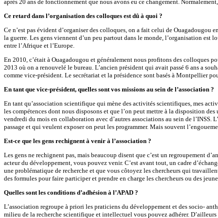
après 20 ans de fonctionnement que nous avons eu ce changement. Normalement, c’e
Ce retard dans l’organisation des colloques est dû à quoi ?
Ce n’est pas évident d’organiser des colloques, on a fait celui de Ouagadougou e
la guerre. Les gens viennent d’un peu partout dans le monde, l’organisation est lo
entre l’Afrique et l’Europe.
En 2010, c’était à Ouagadougou et généralement nous profitons des colloques pour t
2013 où on a renouvelé le bureau. L’ancien président qui avait passé 6 ans a souha
comme vice-président. Le secrétariat et la présidence sont basés à Montpellier po
En tant que vice-président, quelles sont vos missions au sein de l’association ?
En tant qu’association scientifique qui mène des activités scientifiques, mes activi
les compétences dont nous disposons et que l’on peut mettre à la disposition des u
vendredi du mois en collaboration avec d’autres associations au sein de l’INSS. L’
passage et qui veulent exposer on peut les programmer. Mais souvent l’engouement e
Est-ce que les gens rechignent à venir à l’association ?
Les gens ne rechignent pas, mais beaucoup disent que c’est un regroupement d’anthr
acteur du développement, vous pouvez venir. C’est avant tout, un cadre d’échanges. 
une problématique de recherche et que vous côtoyez les chercheurs qui travaillent
des formules pour faire participer et prendre en charge les chercheurs ou des jeun
Quelles sont les conditions d’adhésion à l’APAD ?
L’association regroupe à priori les praticiens du développement et des socio- ant
milieu de la recherche scientifique et intellectuel vous pouvez adhérer. D’ailleurs