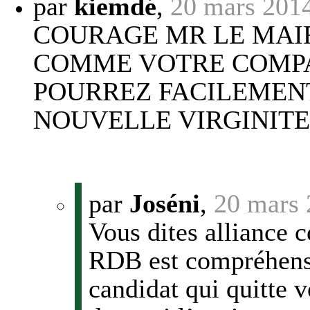
par
kiemdé
,
20 mars 201
COURAGE MR LE MAI
COMME VOTRE COMP
POURREZ FACILEMENT
NOUVELLE VIRGINITE
par
Joséni
,
20 mars 
Vous dites alliance c
RDB est compréhens
candidat qui quitte v