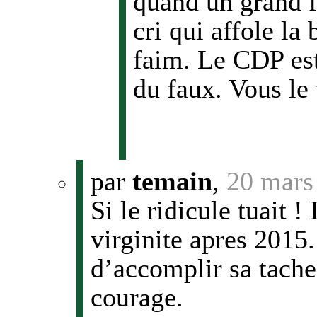
quand un grand f
cri qui affole la 
faim. Le CDP est
du faux. Vous le 
par
temain
,
20 mars
Si le ridicule tuait !
virginite apres 2015.
d’accomplir sa tache 
courage.