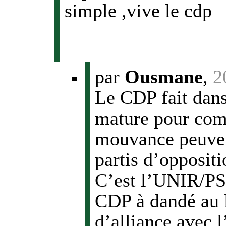
simple ,vive le cdp
par
Ousmane
,
2
Le CDP fait dans
mature pour comp
mouvance peuvent
partis d’opposit
C’est l’UNIR/PS 
CDP à dandé au l
d’alliance avec 