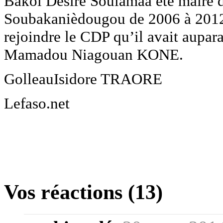
Bakoi Désiré Soulamaa été maire 
Soubakanièdougou de 2006 à 2012
rejoindre le CDP qu’il avait aupara
Mamadou Niagouan KONE.
GolleauIsidore TRAORE
Lefaso.net
Vos réactions (13)