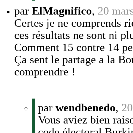
par
ElMagnifico
,
20 mars
Certes je ne comprends r
ces résultats ne sont ni p
Comment 15 contre 14 peuv
Ça sent le partage a la B
comprendre !
par
wendbenedo
,
20
Vous aviez bien raiso
code électoral Burkin