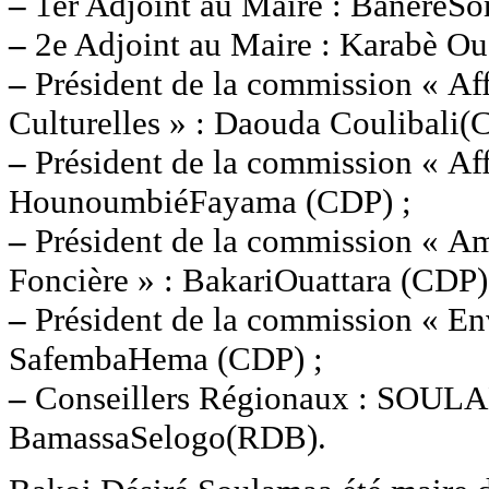
–
1er Adjoint au Maire : BanéréS
–
2e Adjoint au Maire : Karabè 
–
Président de la commission « Aff
Culturelles » : Daouda Coulibali(
–
Président de la commission « Aff
HounoumbiéFayama (CDP) ;
–
Président de la commission « Am
Foncière » : BakariOuattara (CDP)
–
Président de la commission « En
SafembaHema (CDP) ;
–
Conseillers Régionaux : SOULA
BamassaSelogo(RDB).