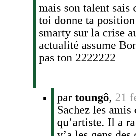
mais son talent sais 
toi donne ta positio
smarty sur la crise a
actualité assume Bon
pas ton 2222222
par
toungô
,
21 f
Sachez les amis 
qu’artiste. Il a r
y’a les gens des