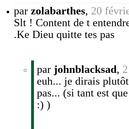
par
zolabarthes
,
20 févri
Slt ! Content de t entend
.Ke Dieu quitte tes pas
par
johnblacksad
,
2
euh... je dirais plutô
pas... (si tant est qu
:) )