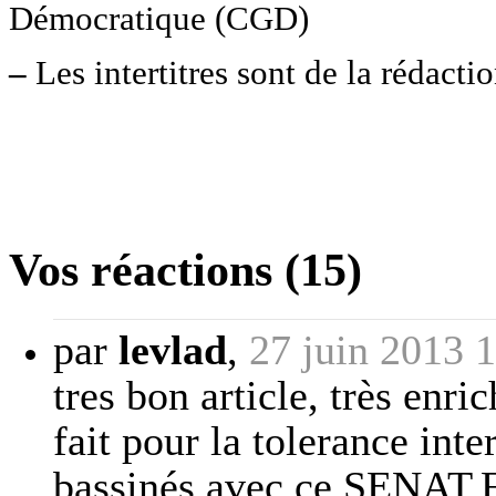
Démocratique (CGD)
–
Les intertitres sont de la rédacti
Vos réactions (15)
par
levlad
,
27 juin 2013 
tres bon article, très enr
fait pour la tolerance inte
bassinés avec ce SENAT.