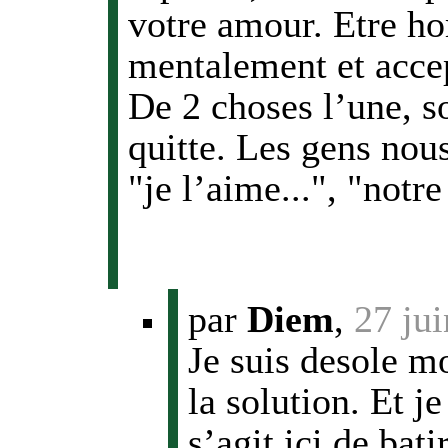
votre amour. Etre ho
mentalement et accept
De 2 choses l’une, soi
quitte. Les gens nou
"je l’aime...", "notr
par
Diem
,
27 ju
Je suis desole mo
la solution. Et j
s’agit ici de bat