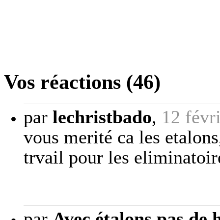
Vos réactions (46)
par
lechristbado
,
12 févr
vous merité ca les etalons
trvail pour les eliminato
par
Avec étalons pas de 