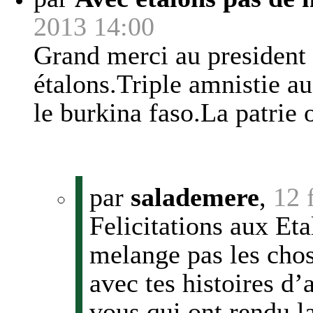
2013 14:00
Grand merci au president 
étalons.Triple amnistie a
le burkina faso.La patrie 
par
salademere
,
12 
Felicitations aux Et
melange pas les chose
avec tes histoires d
vous qui ont rendu la 