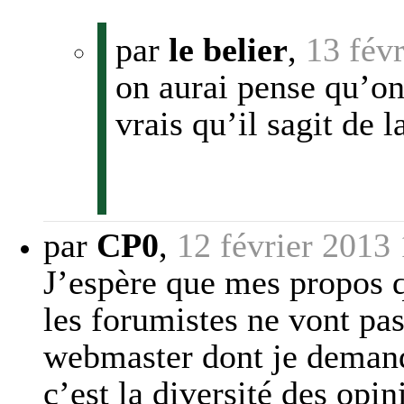
par
le belier
,
13 fév
on aurai pense qu’o
vrais qu’il sagit de l
par
CP0
,
12 février 2013
J’espère que mes propos q
les forumistes ne vont pas
webmaster dont je demand
c’est la diversité des opin