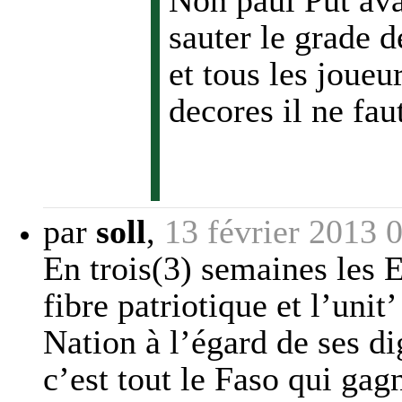
Non paul Put ava
sauter le grade d
et tous les joueu
decores il ne fa
par
soll
,
13 février 2013 
En trois(3) semaines les E
fibre patriotique et l’unit’
Nation à l’égard de ses dig
c’est tout le Faso qui gag