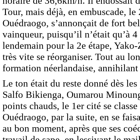
horaire de 36,6km/h. Il endossait 
Tour, mais déjà, en embuscade, le
Ouédraogo, s’annonçait de fort be
vainqueur, puisqu’il n’était qu’à 4 
lendemain pour la 2e étape, Yako-
très vite se réorganiser. Tout au lon
formation néerlandaise, annihilant 
Le ton était du reste donné dès le
Salfo Bikienga, Oumarou Minoung
points chauds, le 1er cité se classe
Ouédraogo, par la suite, en se faisa
au bon moment, après que ses coé
travail de sape, en lessivant le mai