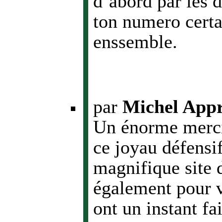
d’abord par les d
ton numero cert
enssemble.
par
Michel App
Un énorme merci
ce joyau défensi
magnifique site 
également pour 
ont un instant fa