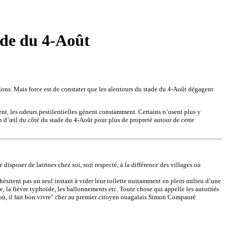
tade du 4-Août
alons. Mais force est de constater que les alentours du stade du 4-Août dégagent
ent, les odeurs pestilentielles gènent constamment. Certains n’osent plus y
up d’œil du côté du stade du 4-Août pour plus de propreté autour de cette
poser de latrines chez soi, soit respecté, à la différence des villages où
’hésitent pas un seul instant à vider leur toilette nuitamment en plein milieu d’une
e, la fièvre typhoïde, les ballonnements etc. Toute chose qui appelle les autorités
où, il fait bon vivre" cher au premier citoyen ouagalais Simon Compaoré