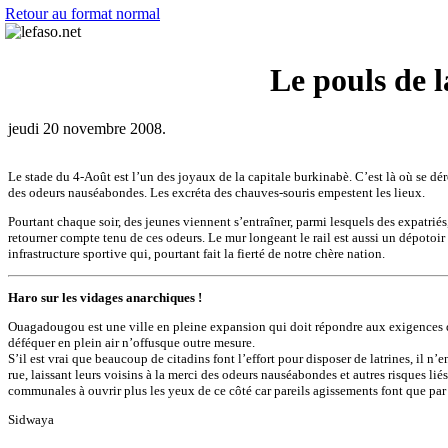
Retour au format normal
Le pouls de l
jeudi 20 novembre 2008.
Le stade du 4-Août est l’un des joyaux de la capitale burkinabè. C’est là où se dé
des odeurs nauséabondes. Les excréta des chauves-souris empestent les lieux.
Pourtant chaque soir, des jeunes viennent s’entraîner, parmi lesquels des expatrié
retourner compte tenu de ces odeurs. Le mur longeant le rail est aussi un dépotoir
infrastructure sportive qui, pourtant fait la fierté de notre chère nation.
Haro sur les vidages anarchiques !
Ouagadougou est une ville en pleine expansion qui doit répondre aux exigences di
déféquer en plein air n’offusque outre mesure.
S’il est vrai que beaucoup de citadins font l’effort pour disposer de latrines, il 
rue, laissant leurs voisins à la merci des odeurs nauséabondes et autres risques li
communales à ouvrir plus les yeux de ce côté car pareils agissements font que pa
Sidwaya