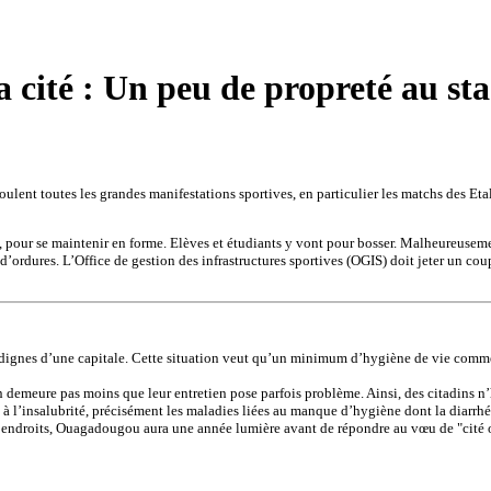
a cité : Un peu de propreté au s
roulent toutes les grandes manifestations sportives, en particulier les matchs des Et
s, pour se maintenir en forme. Elèves et étudiants y vont pour bosser. Malheureusem
 d’ordures. L’Office de gestion des infrastructures sportives (OGIS) doit jeter un co
gnes d’une capitale. Cette situation veut qu’un minimum d’hygiène de vie comme dis
n’en demeure pas moins que leur entretien pose parfois problème. Ainsi, des citadins n
és à l’insalubrité, précisément les maladies liées au manque d’hygiène dont la diarrhé
r endroits, Ouagadougou aura une année lumière avant de répondre au vœu de "cité 