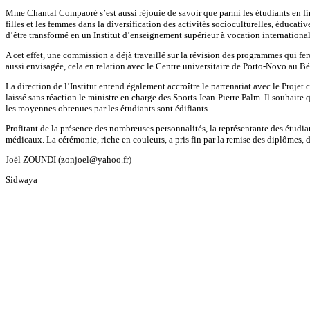
Mme Chantal Compaoré s’est aussi réjouie de savoir que parmi les étudiants en fi
filles et les femmes dans la diversification des activités socioculturelles, éducat
d’être transformé en un Institut d’enseignement supérieur à vocation internati
A cet effet, une commission a déjà travaillé sur la révision des programmes qui 
aussi envisagée, cela en relation avec le Centre universitaire de Porto-Novo au Bé
La direction de l’Institut entend également accroître le partenariat avec le Proje
laissé sans réaction le ministre en charge des Sports Jean-Pierre Palm. Il souhaite 
les moyennes obtenues par les étudiants sont édifiants.
Profitant de la présence des nombreuses personnalités, la représentante des étudiant
médicaux. La cérémonie, riche en couleurs, a pris fin par la remise des diplômes, d
Joël ZOUNDI (zonjoel@yahoo.fr)
Sidwaya