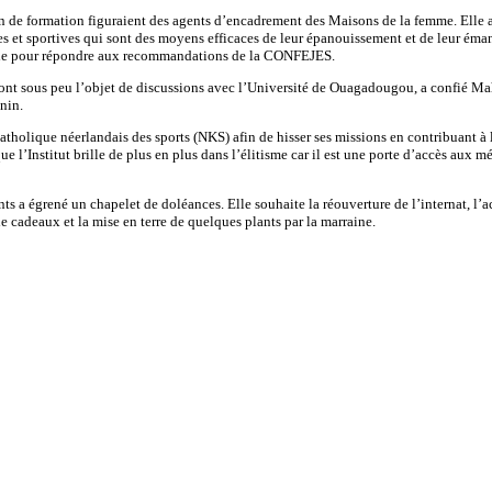
n de formation figuraient des agents d’encadrement des Maisons de la femme. Elle a
ives et sportives qui sont des moyens efficaces de leur épanouissement et de leur éman
onale pour répondre aux recommandations de la CONFEJES.
feront sous peu l’objet de discussions avec l’Université de Ouagadougou, a confié 
nin.
t catholique néerlandais des sports (NKS) afin de hisser ses missions en contribuant 
que l’Institut brille de plus en plus dans l’élitisme car il est une porte d’accès aux 
s a égrené un chapelet de doléances. Elle souhaite la réouverture de l’internat, l’acqu
e cadeaux et la mise en terre de quelques plants par la marraine.