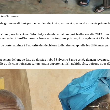
 Bobo-Dioulasso
 de grossesse délivré pour un enfant déjà né », estimant que les documents présentés 
Zoungrana lui-même. Selon lui, ce dernier aurait assigné le diocèse dès 2013 pour tr
mmune de Bobo-Dioulasso. « Nous avons toujours privilégié un règlement à l’amiable
de porter atteinte à l’autorité des décisions judiciaires et appelle les différentes pa
t acteur de longue date du dossier, l’abbé Sylvestre Sanou est également revenu sur 
 dit qu’ils construisaient sur un terrain appartenant à l’archidiocèse, puisque nous dét