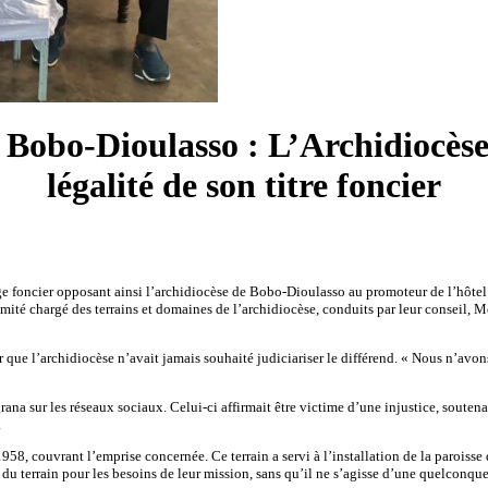
Bobo-Dioulasso : L’Archidiocèse s
légalité de son titre foncier
tige foncier opposant ainsi l’archidiocèse de Bobo-Dioulasso au promoteur de l’hô
 comité chargé des terrains et domaines de l’archidiocèse, conduits par leur conseil, 
que l’archidiocèse n’avait jamais souhaité judiciariser le différend. « Nous n’avon
ana sur les réseaux sociaux. Celui-ci affirmait être victime d’une injustice, soute
.
1958, couvrant l’emprise concernée. Ce terrain a servi à l’installation de la paroiss
 du terrain pour les besoins de leur mission, sans qu’il ne s’agisse d’une quelconque