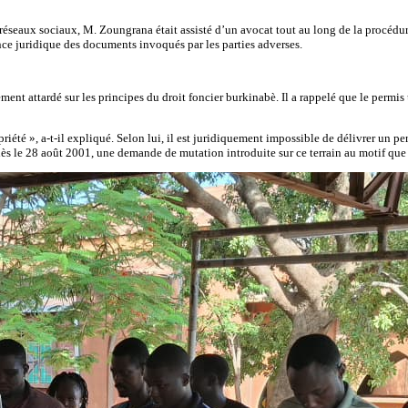
seaux sociaux, M. Zoungrana était assisté d’un avocat tout au long de la procédure »,
nce juridique des documents invoqués par les parties adverses.
nt attardé sur les principes du droit foncier burkinabè. Il a rappelé que le permis u
priété », a-t-il expliqué. Selon lui, il est juridiquement impossible de délivrer un p
 dès le 28 août 2001, une demande de mutation introduite sur ce terrain au motif que 