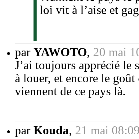
loi vit à l’aise et g
par
YAWOTO
,
20 mai 1
J’ai toujours apprécié le 
à louer, et encore le goû
viennent de ce pays là.
par
Kouda
,
21 mai 08:0