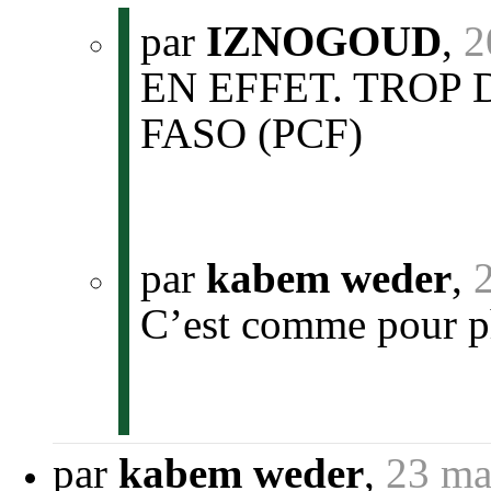
par
IZNOGOUD
,
2
EN EFFET. TROP
FASO (PCF)
par
kabem weder
,
C’est comme pour ph
par
kabem weder
,
23 ma