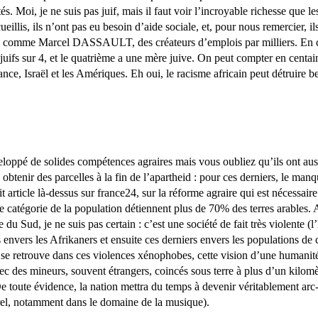
s. Moi, je ne suis pas juif, mais il faut voir l’incroyable richesse que l
eillis, ils n’ont pas eu besoin d’aide sociale, et, pour nous remercier, i
 !) comme Marcel DASSAULT, des créateurs d’emplois par milliers. En c
 juifs sur 4, et le quatrième a une mère juive. On peut compter en centa
ance, Israël et les Amériques. Eh oui, le racisme africain peut détruire b
loppé de solides compétences agraires mais vous oubliez qu’ils ont auss
 obtenir des parcelles à la fin de l’apartheid : pour ces derniers, le ma
article là-dessus sur france24, sur la réforme agraire qui est nécessaire 
catégorie de la population détiennent plus de 70% des terres arables. A
du Sud, je ne suis pas certain : c’est une société de fait très violente 
 envers les Afrikaners et ensuite ces derniers envers les populations de 
 se retrouve dans ces violences xénophobes, cette vision d’une humanité
 des mineurs, souvent étrangers, coincés sous terre à plus d’un kilomètr
e toute évidence, la nation mettra du temps à devenir véritablement arc-
urel, notamment dans le domaine de la musique).