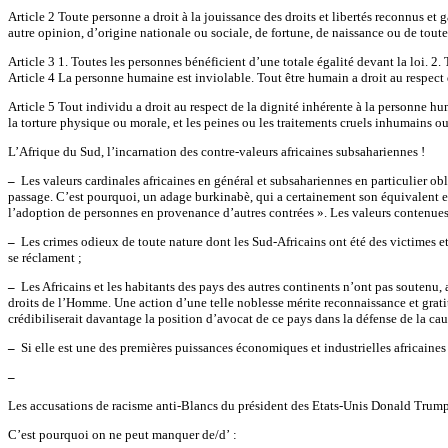
Article 2 Toute personne a droit à la jouissance des droits et libertés reconnus et
autre opinion, d’origine nationale ou sociale, de fortune, de naissance ou de toute
Article 3 1. Toutes les personnes bénéficient d’une totale égalité devant la loi. 2. 
Article 4 La personne humaine est inviolable. Tout être humain a droit au respect d
Article 5 Tout individu a droit au respect de la dignité inhérente à la personne h
la torture physique ou morale, et les peines ou les traitements cruels inhumains ou
L’Afrique du Sud, l’incarnation des contre-valeurs africaines subsahariennes !
–
Les valeurs cardinales africaines en général et subsahariennes en particulier oblige
passage. C’est pourquoi, un adage burkinabè, qui a certainement son équivalent en
l’adoption de personnes en provenance d’autres contrées ». Les valeurs contenues
–
Les crimes odieux de toute nature dont les Sud-Africains ont été des victimes et 
se réclament ;
–
Les Africains et les habitants des pays des autres continents n’ont pas soutenu, 
droits de l’Homme. Une action d’une telle noblesse mérite reconnaissance et gratit
crédibiliserait davantage la position d’avocat de ce pays dans la défense de la cau
–
Si elle est une des premières puissances économiques et industrielles africaines
–
Les accusations de racisme anti-Blancs du président des Etats-Unis Donald Trump
C’est pourquoi on ne peut manquer de/d’ :