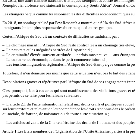
En 2015, une autre flambée nationale d’attaques xénophobes contre les immigrés 
Xenophobia, violence and statecraft in contemporary South Africa". Journal of 
Les étrangers perçus comme les responsables des difficultés socioéconomiques sud
En 2018, un sondage réalisé par Pew Research a montré que 62% des Sud-Africains
immigrants étaient plus responsables du crime que d’autres groupes.
Certes, l’Afrique du Sud vit un contexte de difficultés se traduisant par :
–
Le chômage massif : l’Afrique du Sud reste confrontée à un chômage très élevé, 
–
La pauvreté et les inégalités héritées de l’Apartheid ;
–
La criminalité élevée, souvent attribuée — parfois sans preuve — aux étrangers
–
La concurrence économique dans le petit commerce informel ;
–
Les tensions migratoires régionales, l’Afrique du Sud étant perçue comme la p
Toutefois, il n’en demeure pas moins que cette situation n’est pas le fait des étrang
Des violations graves et répétitives par l’Afrique du Sud de ses engagements inte
C’est pourquoi, face à ces actes qui sont manifestement des violations graves et ré
pas permis de se taire pour les raisons suivantes :
–
L’article 2.1 du Pacte international relatif aux droits civils et politiques auque
sur leur territoire et relevant de leur compétence les droits reconnus dans le prés
ou sociale, de fortune, de naissance ou de toute autre situation. » ;
–
Les articles suivants de la Charte africaine des droits de l’homme et des peuple
Article 1 Les Etats membres de l’Organisation de l’Unité Africaine, parties à la pré