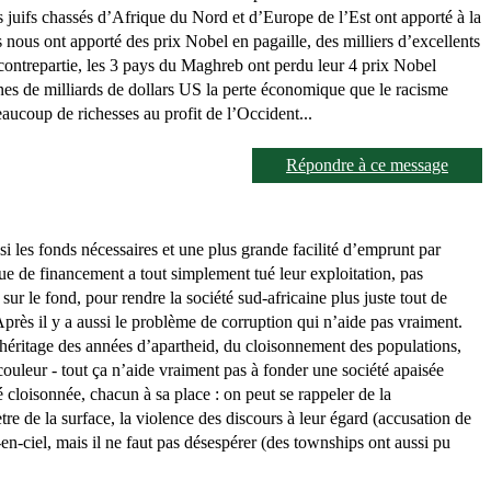
es juifs chassés d’Afrique du Nord et d’Europe de l’Est ont apporté à la
ls nous ont apporté des prix Nobel en pagaille, des milliers d’excellents
ontrepartie, les 3 pays du Maghreb ont perdu leur 4 prix Nobel
ines de milliards de dollars US la perte économique que le racisme
eaucoup de richesses au profit de l’Occident...
Répondre à ce message
i les fonds nécessaires et une plus grande facilité d’emprunt par
nque de financement a tout simplement tué leur exploitation, pas
sur le fond, pour rendre la société sud-africaine plus juste tout de
près il y a aussi le problème de corruption qui n’aide pas vraiment.
(l’héritage des années d’apartheid, du cloisonnement des populations,
couleur - tout ça n’aide vraiment pas à fonder une société apaisée
 cloisonnée, chacun à sa place : on peut se rappeler de la
e de la surface, la violence des discours à leur égard (accusation de
en-ciel, mais il ne faut pas désespérer (des townships ont aussi pu