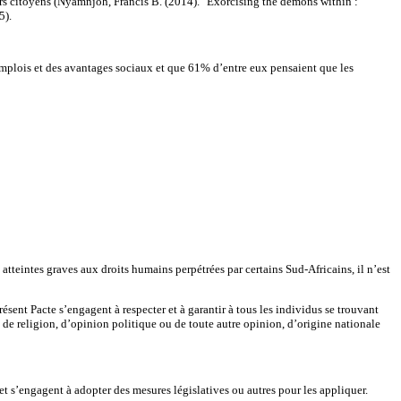
rs citoyens (Nyamnjoh, Francis B. (2014). "Exorcising the demons within :
5).
mplois et des avantages sociaux et que 61% d’entre eux pensaient que les
atteintes graves aux droits humains perpétrées par certains Sud-Africains, il n’est
ésent Pacte s’engagent à respecter et à garantir à tous les individus se trouvant
, de religion, d’opinion politique ou de toute autre opinion, d’origine nationale
 et s’engagent à adopter des mesures législatives ou autres pour les appliquer.