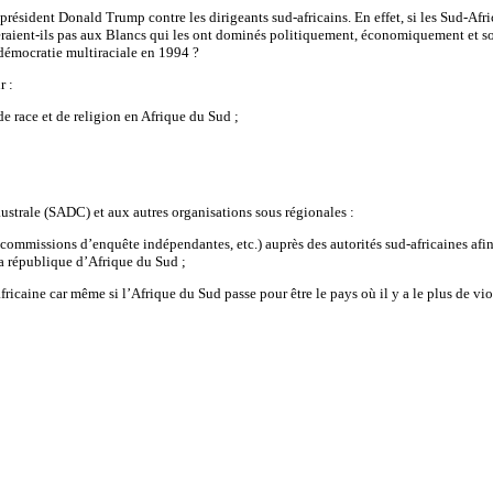
 président Donald Trump contre les dirigeants sud-africains. En effet, si les Sud-Af
 feraient-ils pas aux Blancs qui les ont dominés politiquement, économiquement et
 démocratie multiraciale en 1994 ?
r :
de race et de religion en Afrique du Sud ;
trale (SADC) et aux autres organisations sous régionales :
mmissions d’enquête indépendantes, etc.) auprès des autorités sud-africaines afin q
la république d’Afrique du Sud ;
caine car même si l’Afrique du Sud passe pour être le pays où il y a le plus de viol