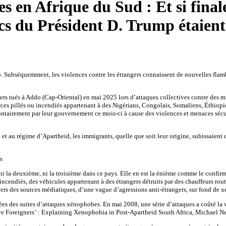
s en Afrique du Sud : Et si final
cs du Président D. Trump étaient
 Subséquemment, les violences contre les étrangers connaissent de nouvelles flam
gers tués à Addo (Cap-Oriental) en mai 2025 lors d’attaques collectives contre des mi
erces pillés ou incendiés appartenant à des Nigérians, Congolais, Somaliens, Éthio
lontairement par leur gouvernement ce mois-ci à cause des violences et menaces sécuri
 et au régime d’Apartheid, les immigrants, quelle que soit leur origine, subissaient 
s
 ni la deuxième, ni la troisième dans ce pays. Elle en est la énième comme le confir
 incendiés, des véhicules appartenant à des étrangers détruits par des chauffeurs ro
travers des sources médiatiques, d’une vague d’agressions anti-étrangers, sur fond de
es des suites d’attaques xénophobes. En mai 2008, une série d’attaques a coûté la v
tive Foreigners’ : Explaining Xenophobia in Post-Apartheid South Africa, Michae