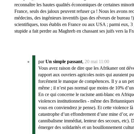
reconnaître les hautes qualités économiques de certaines minorité
France, seuls des jaloux peuvent refuser ça ! Nous les avons recu
médecins, des ingénieurs inventifs (pas des rêveurs de bureau
scientifiques, tous établis en France ou aux USA ; parmi eux, 3
stupide a fait perdre au Maghreb en chassant ses juifs vers la Fr
par
Un simple passant
,
20 mai 11:00
Vous avez raison de dire que les Afrikaner ont déve
rapport aux ouvriers agricoles noirs qui auraient pu
forcément le manque de compétences. Il y a un petit 
même ; il n’est pas normal que moins de 10% d’une 
En ce qui concerne le racisme anti-blanc en Afrique 
violences institutionnelles - même des Britanniques
vous en conviendrez je pense). Et cette violence là
catastrophe d’un effondrement d’une mine d’or, avec
cannibalisme immédiat, lenteur des secours, etc). D
émerger des solidarités et un bouillonnement cult