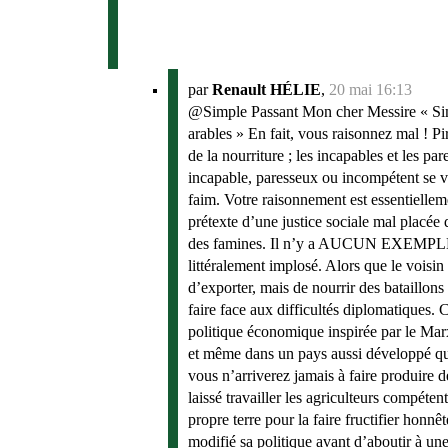
par
Renault HÉLIE
,
20 mai 16:13
@Simple Passant Mon cher Messire « Simpl
arables » En fait, vous raisonnez mal ! Pir
de la nourriture ; les incapables et les pa
incapable, paresseux ou incompétent se voi
faim. Votre raisonnement est essentielleme
prétexte d’une justice sociale mal placée 
des famines. Il n’y a AUCUN EXEMPLE DE 
littéralement implosé. Alors que le vois
d’exporter, mais de nourrir des bataillon
faire face aux difficultés diplomatiques
politique économique inspirée par le Marx
et même dans un pays aussi développé que
vous n’arriverez jamais à faire produire d
laissé travailler les agriculteurs compéte
propre terre pour la faire fructifier honn
modifié sa politique avant d’aboutir à une