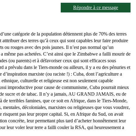
Répondre à ce message
’une catégorie de la population détiennent plus de 70% des terres
t atttribuer des terres qu’à ceux qui sont capables leur faire produire
erts ou rouges avec des pois jaunes. Il n’est pas normal qu’un
les a même pas achetées. C’est ainsi que le Zimbabwe a failli mourir de
ades (ou parents) et à défavoriser ceux qui sont efficaces sous
d a prévalu dans le Tiers-monde ou ailleurs, il y a eu des pénuries et
piration marxiste (ou raciste !) : Cuba, dont l’agriculture a
thnique, culturelle et religieuse est non seulement capable
 et aussi improductive pour cause de communisme, Cuba pourrait mieux
nque de sucre et de tabac. Il n’y a jamais, AU GRAND JAMAIS, eu de
à de terribles famines, que ce soit en Afrique, dans le Tiers-Monde,
, mentales, décoloniales, marxistes ou religieuses que vous voudrez,
 risquent pas leur propre capital. Si, en Afrique du Sud, on avait
ation concrète, leur permettant plus tard d’acheter honnêtement leur
our leur voler leur terre a failli couler la RSA, qui heureusement a