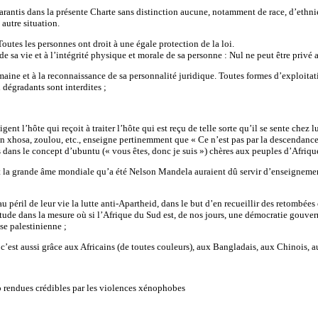
 garantis dans la présente Charte sans distinction aucune, notamment de race, d’ethni
 autre situation.
Toutes les personnes ont droit à une égale protection de la loi.
e sa vie et à l’intégrité physique et morale de sa personne : Nul ne peut être privé a
umaine et à la reconnaissance de sa personnalité juridique. Toutes formes d’exploit
 dégradants sont interdites ;
nt l’hôte qui reçoit à traiter l’hôte qui est reçu de telle sorte qu’il se sente chez lu
 xhosa, zoulou, etc., enseigne pertinemment que « Ce n’est pas par la descendance d
 dans le concept d’ubuntu (« vous êtes, donc je suis ») chères aux peuples d’Afriq
la grande âme mondiale qu’a été Nelson Mandela auraient dû servir d’enseignements à 
au péril de leur vie la lutte anti-Apartheid, dans le but d’en recueillir des retombé
ude dans la mesure où si l’Afrique du Sud est, de nos jours, une démocratie gouvernée
se palestinienne ;
 c’est aussi grâce aux Africains (de toutes couleurs), aux Bangladais, aux Chinois, 
 rendues crédibles par les violences xénophobes