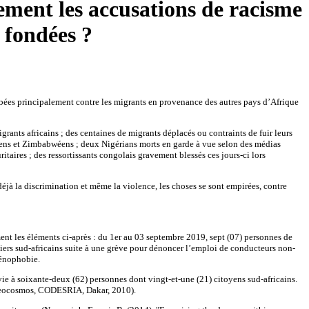
ement les accusations de racisme
 fondées ?
bées principalement contre les migrants en provenance des autres pays d’Afrique
grants africains ; des centaines de migrants déplacés ou contraints de fuir leurs
piens et Zimbabwéens ; deux Nigérians morts en garde à vue selon des médias
taires ; des ressortissants congolais gravement blessés ces jours-ci lors
déjà la discrimination et même la violence, les choses se sont empirées, contre
ment les éléments ci-après : du 1er au 03 septembre 2019, sept (07) personnes de
utiers sud-africains suite à une grève pour dénoncer l’emploi de conducteurs non-
 xénophobie.
ie à soixante-deux (62) personnes dont vingt-et-une (21) citoyens sud-africains.
l Neocosmos, CODESRIA, Dakar, 2010).