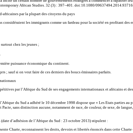
a incité un certain nombre de gouvernements étrangers à commencer à rapatrier leu
Contemporary African Studies. 32 (3) : 397–401. doi:10.1080/09637494.2014.93716
-africaines par la plupart des citoyens du pays
 considéraient les immigrants comme un fardeau pour la société en profitant des e
surtout chez les jeunes ;
.
remière puissance économique du continent.
ers ; sauf si on veut faire de ces derniers des boucs émissaires parfaits.
rnationaux
pétitives par l’Afrique du Sud de ses engagements internationaux et africains et des 
l l’Afrique du Sud a adhéré le 10 décembre 1998 dispose que « Les Etats parties au pr
ent Pacte, sans distinction aucune, notamment de race, de couleur, de sexe, de langue
s (date d’adhésion de l’Afrique du Sud : 23 octobre 2013) stipulent :
sente Charte, reconnaissent les droits, devoirs et libertés énoncés dans cette Charte