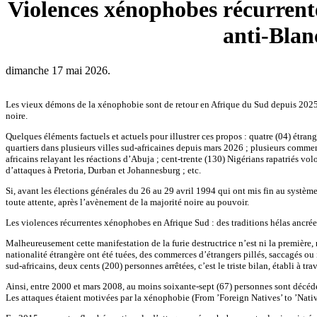
Violences xénophobes récurrente
anti-Blan
dimanche 17 mai 2026.
Les vieux démons de la xénophobie sont de retour en Afrique du Sud depuis 2025.
noire.
Quelques éléments factuels et actuels pour illustrer ces propos : quatre (04) étran
quartiers dans plusieurs villes sud-africaines depuis mars 2026 ; plusieurs comm
africains relayant les réactions d’Abuja ; cent-trente (130) Nigérians rapatriés vo
d’attaques à Pretoria, Durban et Johannesburg ; etc.
Si, avant les élections générales du 26 au 29 avril 1994 qui ont mis fin au système
toute attente, après l’avènement de la majorité noire au pouvoir.
Les violences récurrentes xénophobes en Afrique Sud : des traditions hélas ancrée
Malheureusement cette manifestation de la furie destructrice n’est ni la première,
nationalité étrangère ont été tuées, des commerces d’étrangers pillés, saccagés ou
sud-africains, deux cents (200) personnes arrêtées, c’est le triste bilan, établi à 
Ainsi, entre 2000 et mars 2008, au moins soixante-sept (67) personnes sont décédé
Les attaques étaient motivées par la xénophobie (From ’Foreign Natives’ to ’Na