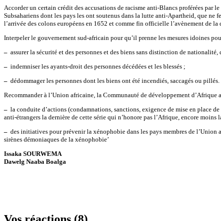
Accorder un certain crédit des accusations de racisme anti-Blancs proférées par le
Subsahariens dont les pays les ont soutenus dans la lutte anti-Apartheid, que ne
l’arrivée des colons européens en 1652 et comme fin officielle l’avènement de la
Interpeler le gouvernement sud-africain pour qu’il prenne les mesures idoines pou
–
assurer la sécurité et des personnes et des biens sans distinction de nationalité, 
–
indemniser les ayants-droit des personnes décédées et les blessés ;
–
dédommager les personnes dont les biens ont été incendiés, saccagés ou pillés.
Recommander à l’Union africaine, la Communauté de développement d’Afrique aus
–
la conduite d’actions (condamnations, sanctions, exigence de mise en place de co
anti-étrangers la dernière de cette série qui n’honore pas l’Afrique, encore moins 
–
des initiatives pour prévenir la xénophobie dans les pays membres de l’Union afri
sirènes démoniaques de la xénophobie’
Issaka SOURWEMA
Dawelg Naaba Boalga
Vos réactions (8)