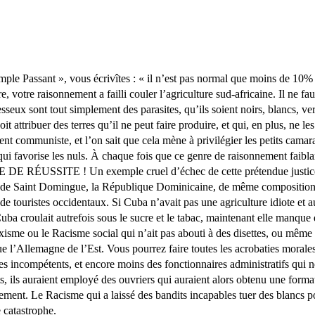
e Passant », vous écrivîtes : « il n’est pas normal que moins de 10% d
e, votre raisonnement a failli couler l’agriculture sud-africaine. Il ne fau
resseux sont tout simplement des parasites, qu’ils soient noirs, blancs, v
t attribuer des terres qu’il ne peut faire produire, et qui, en plus, ne 
nt communiste, et l’on sait que cela mène à privilégier les petits camar
qui favorise les nuls. À chaque fois que ce genre de raisonnement faiblar
RÉUSSITE ! Un exemple cruel d’échec de cette prétendue justice d’ins
in de Saint Domingue, la République Dominicaine, de même composition e
s de touristes occidentaux. Si Cuba n’avait pas une agriculture idiote
. Cuba croulait autrefois sous le sucre et le tabac, maintenant elle ma
isme ou le Racisme social qui n’ait pas abouti à des disettes, ou même 
 l’Allemagne de l’Est. Vous pourrez faire toutes les acrobaties morales
es incompétents, et encore moins des fonctionnaires administratifs qui ne
nts, ils auraient employé des ouvriers qui auraient alors obtenu une form
êtement. Le Racisme qui a laissé des bandits incapables tuer des blancs p
 catastrophe.