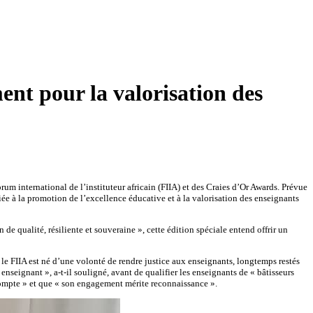
ent pour la valorisation des
um international de l’instituteur africain (FIIA) et des Craies d’Or Awards. Prévue
ée à la promotion de l’excellence éducative et à la valorisation des enseignants
e qualité, résiliente et souveraine », cette édition spéciale entend offrir un
le FIIA est né d’une volonté de rendre justice aux enseignants, longtemps restés
nseignant », a-t-il souligné, avant de qualifier les enseignants de « bâtisseurs
ce compte » et que « son engagement mérite reconnaissance ».