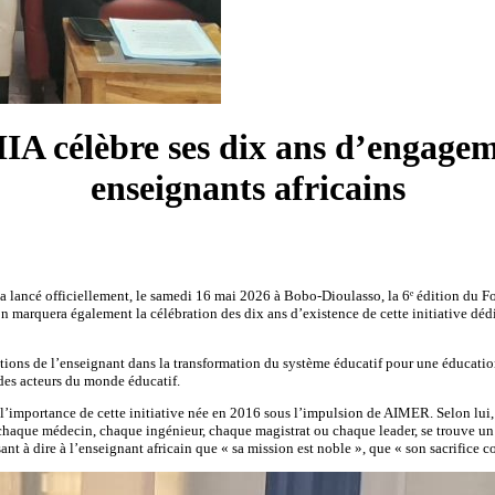
IA célèbre ses dix ans d’engagem
enseignants africains
 lancé officiellement, le samedi 16 mai 2026 à Bobo-Dioulasso, la 6ᵉ édition du For
marquera également la célébration des dix ans d’existence de cette initiative dédi
tions de l’enseignant dans la transformation du système éducatif pour une éducation d
 des acteurs du monde éducatif.
’importance de cette initiative née en 2016 sous l’impulsion de AIMER. Selon lui, 
 chaque médecin, chaque ingénieur, chaque magistrat ou chaque leader, se trouve un e
visant à dire à l’enseignant africain que « sa mission est noble », que « son sacrifi