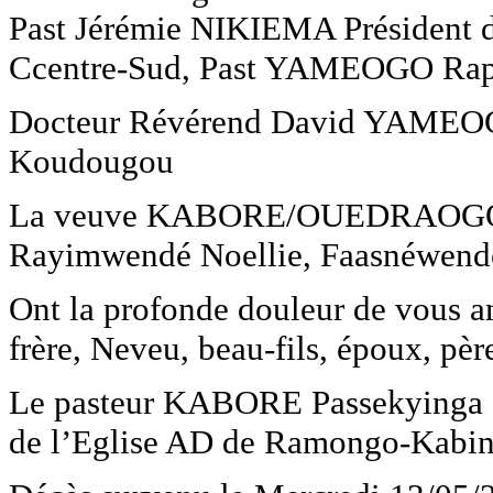
Past Jérémie NIKIEMA Président
Ccentre-Sud, Past YAMEOGO Raph
Docteur Révérend David YAMEOGO,
Koudougou
La veuve KABORE/OUEDRAOGO T
Rayimwendé Noellie, Faasnéwendé P
Ont la profonde douleur de vous a
frère, Neveu, beau-fils, époux, père
Le pasteur KABORE Passekyinga S
de l’Eglise AD de Ramongo-Kabi