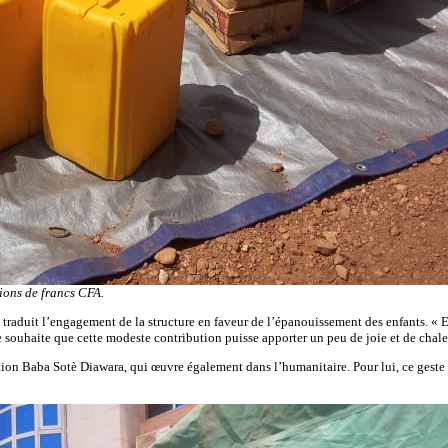
lions de francs CFA.
raduit l’engagement de la structure en faveur de l’épanouissement des enfants. « E
 souhaite que cette modeste contribution puisse apporter un peu de joie et de chaleu
ation Baba Sotè Diawara, qui œuvre également dans l’humanitaire. Pour lui, ce geste 