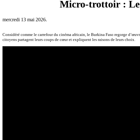
Micro-trottoir : L
mercredi 13 mai 2026.
Considéré comme le carrefour du cinéma africain, le Burkina Faso regorge d’œuvres 
citoyens partagent leurs coups de cœur et expliquent les raisons de leurs choix.