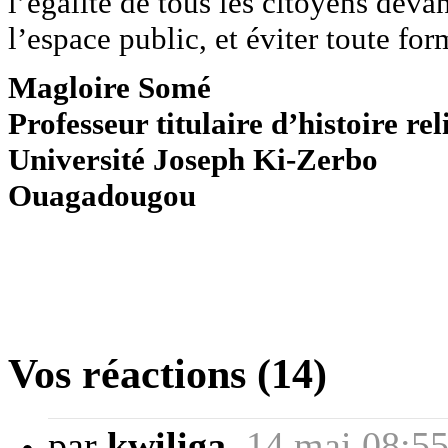
l’égalité de tous les citoyens devan
l’espace public, et éviter toute fo
Magloire Somé
Professeur titulaire d’histoire r
Université Joseph Ki-Zerbo
Ouagadougou
Vos réactions (14)
par
kwiliga
,
14 mai 08:5