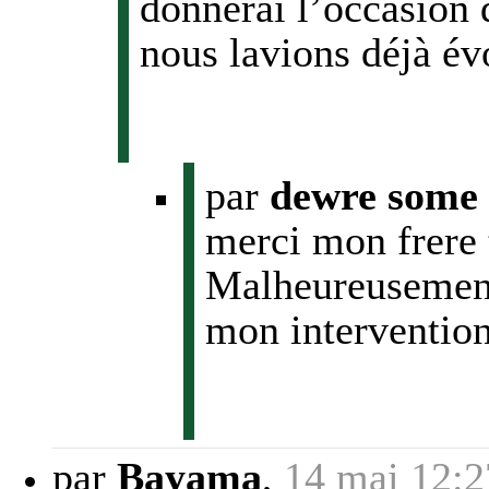
donnerai l’occasion 
nous lavions déjà évo
par
dewre some 
merci mon frere 
Malheureusement 
mon interventio
par
Bayama
,
14 mai 12:2