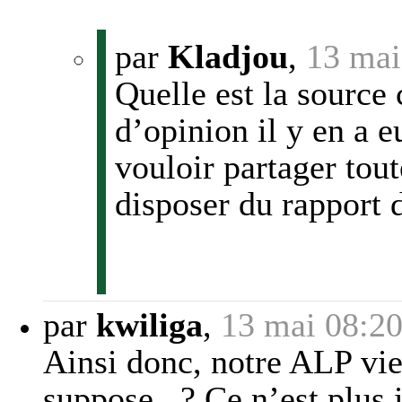
par
Kladjou
,
13 mai
Quelle est la source 
d’opinion il y en a e
vouloir partager tou
disposer du rapport 
par
kwiliga
,
13 mai 08:2
Ainsi donc, notre ALP vie
suppose...? Ce n’est plus 