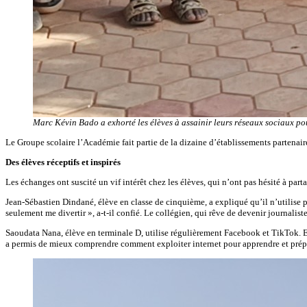
Marc Kévin Bado a exhorté les élèves à assainir leurs réseaux sociaux pou
‎Le Groupe scolaire l’Académie fait partie de la dizaine d’établissements partena
‎Des élèves réceptifs et inspirés
‎Les échanges ont suscité un vif intérêt chez les élèves, qui n’ont pas hésité à par
‎Jean-Sébastien Dindané, élève en classe de cinquième, a expliqué qu’il n’utilise p
seulement me divertir », a-t-il confié. Le collégien, qui rêve de devenir journali
Saoudata Nana, élève en terminale D, utilise régulièrement Facebook et TikTok. Elle 
a permis de mieux comprendre comment exploiter internet pour apprendre et prépa