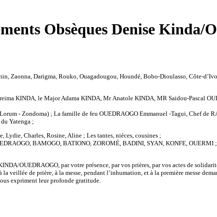
ments Obsèques Denise Kinda/
n, Zaonna, Darigma, Rouko, Ouagadougou, Houndé, Bobo-Dioulasso, Côte-d’Ivoir
ureima KINDA, le Major Adama KINDA, Mr Anatole KINDA, MR Saidou-Pascal OU
a (Lorum - Zondoma) ; La famille de feu OUEDRAOGO Emmanuel -Tagui, Chef de R
 du Yatenga ;
ydie, Charles, Rosine, Aline ; Les tantes, nièces, cousines ;
O, OUEDRAOGO, BAMOGO, BATIONO, ZOROMÉ, BADINI, SYAN, KONFE, OUE
KINDA/OUEDRAOGO, par votre présence, par vos prières, par vos actes de solidarité
la veillée de prière, à la messe, pendant l’inhumation, et à la première messe dem
ous expriment leur profonde gratitude.