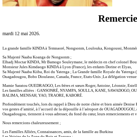
Remercie
mardi 12 mai 2026.
La grande famille KINDA à Temnaoré, Nongsonm, Loulouka, Kongoussi, Monméni
Sa Majesté Naaba Koanga de Nongsonm ;
Elhadj Moctar KINDA, Mr Bamogo Souleymane, le médecin en chef colonel Bo
Monsieur Jules Kimdaogo KINDA à Lyon (France), les enfants Dorine et Elyas,
Sa Majesté Naaba Kiiba, Roi du Yatenga ; La Grande famille Royale du Yateng
Ouagadougou, Bobo Dioulasso, Canada, France, Etats-Unis ;La délégation venue
Mamie Saratou OUEDRAOGO, Les frères et sœurs Roger, Antoine, Léonnie, Estelle, L
Les familles alliées : GANSONRÉ, NYAMPA, SOULLA, KANE, SAWADOG
BALIMA, MENSAH, YAO, TRAORE, KABORÉ.
Profondément touchés, lors du rappel à Dieu de notre chère et bien aimée Denise 
vos gestes d’amitié, à l’accueil de la dépouille à l’aéroport de OUAGADOUGOU, à 
Ouagadougou, tiennent à vous adresser, du fond du cœur, leurs remerciements et v
Nous remercions chaleureusement ;
Les Familles Alliées, Connaissances, amis, de la famille au Burkina
Les Voisins de la Zone du Bois et Zogona ;