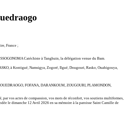
Ouedraogo
e, France ;
ISSOGONOMA Catéchiste à Tanghuin, la délégation venue du Bam.
ASKO, à Kontigué, Namsigya, Zogoré, Ilgué, Dougouri, Rasko, Ouahigouya,
RMI ;OUEDRAOGO, FOFANA, DARANKOUM, ZOUGOURI, PLAMONDON,
, par vos actes de compassion, vos mots de réconfort, vos soutiens multiformes,
andée le dimanche 12 Avril 2026 en sa mémoire à la paroisse Saint Camille de