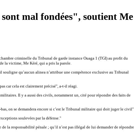
e sont mal fondées", soutient Me
la chambre criminelle du Tribunal de garde instance Ouaga 1 (TGI) au profit du
 de la victime, Me Kéré, qui a pris la parole.
e, il souligne qu’aucun alinea n’attribue une compétence exclusive au Tribunal
s car cela est clairement précisé", a-t-il réagi.
s militaires. Il y a aussi des civils, notamment un, cité pour répondre des faits de
bas, on se demandera encore si c’est le Tribunal militaire qui doit juger le civil"
 exceptions soulevées par la défense."
e de la responsabilité pénale ; qu’il n’est pas illégal de lui demander de répondre