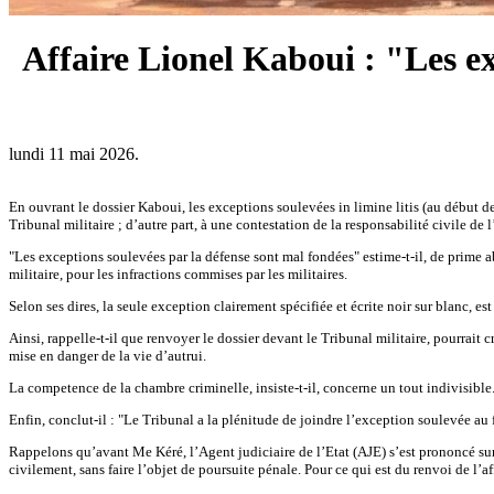
Affaire Lionel Kaboui : "Les ex
lundi 11 mai 2026.
En ouvrant le dossier Kaboui, les exceptions soulevées in limine litis (au début d
Tribunal militaire ; d’autre part, à une contestation de la responsabilité civile de l
"Les exceptions soulevées par la défense sont mal fondées" estime-t-il, de prime a
militaire, pour les infractions commises par les militaires.
Selon ses dires, la seule exception clairement spécifiée et écrite noir sur blanc, es
Ainsi, rappelle-t-il que renvoyer le dossier devant le Tribunal militaire, pourrait cré
mise en danger de la vie d’autrui.
La competence de la chambre criminelle, insiste-t-il, concerne un tout indivisible. 
Enfin, conclut-il : "Le Tribunal a la plénitude de joindre l’exception soulevée au 
Rappelons qu’avant Me Kéré, l’Agent judiciaire de l’Etat (AJE) s’est prononcé sur la
civilement, sans faire l’objet de poursuite pénale. Pour ce qui est du renvoi de l’