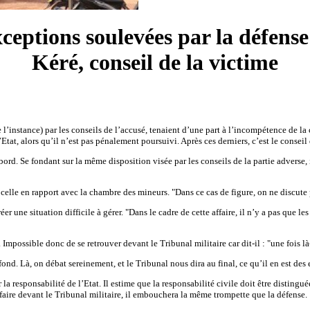
ceptions soulevées par la défens
Kéré, conseil de la victime
e l’instance) par les conseils de l’accusé, tenaient d’une part à l’incompétence de 
’Etat, alors qu’il n’est pas pénalement poursuivi. Après ces derniers, c’est le conseil
bord. Se fondant sur la même disposition visée par les conseils de la partie advers
t celle en rapport avec la chambre des mineurs. "Dans ce cas de figure, on ne discute pa
er une situation difficile à gérer. "Dans le cadre de cette affaire, il n’y a pas que le
Impossible donc de se retrouver devant le Tribunal militaire car dit-il : "une fois là-
fond. Là, on débat sereinement, et le Tribunal nous dira au final, ce qu’il en est des
 responsabilité de l’Etat. Il estime que la responsabilité civile doit être distingué
affaire devant le Tribunal militaire, il embouchera la même trompette que la défense.