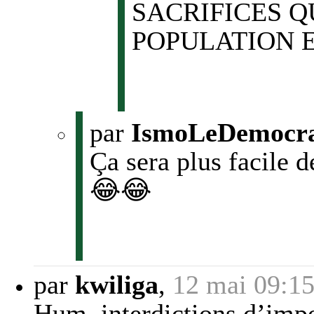
SACRIFICES Q
POPULATION E
par
IsmoLeDemocr
Ça sera plus facile 
😂😂
par
kwiliga
,
12 mai 09:1
Hum, interdictions d’impo