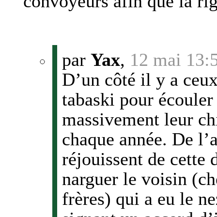
convoyeurs afin que la rig
par
Yax
,
12 mai 13:
D’un côté il y a ceu
tabaski pour écouler 
massivement leur chi
chaque année. De l’au
réjouissent de cette
narguer le voisin (c
frères) qui a eu le n