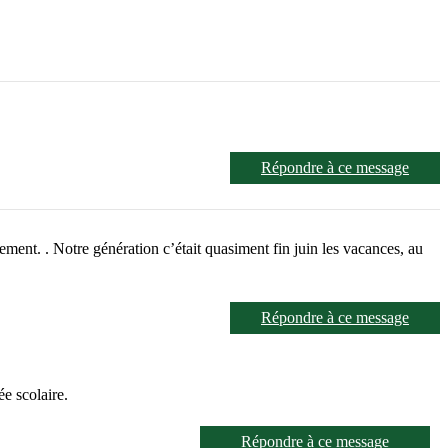
Répondre à ce message
ment. . Notre génération c’était quasiment fin juin les vacances, au
Répondre à ce message
e scolaire.
Répondre à ce message