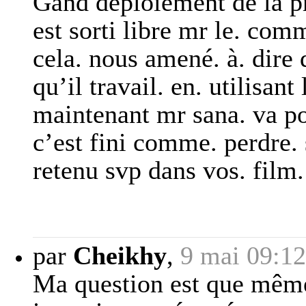
Gand déploiement de la pr
est sorti libre mr le. comm
cela. nous amené. à. dire
qu’il travail. en. utilisant
maintenant mr sana. va po
c’est fini comme. perdre.
retenu svp dans vos. film.
par
Cheikhy
,
9 mai 09:12
Ma question est que même 