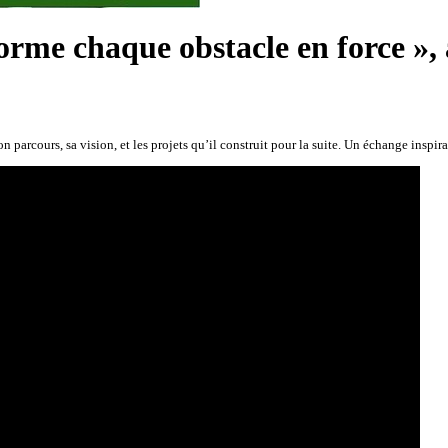
orme chaque obstacle en force », 
on parcours, sa vision, et les projets qu’il construit pour la suite. Un échange ins