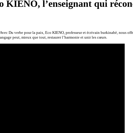
o KIENO, l’enseignant qui réconci
 Avec Du verbe pour la paix, Eco KIENO, professeur et écrivain burkinabè, nous offr
langage peut, mieux que tout, restaurer l’harmonie et unir les cœurs.