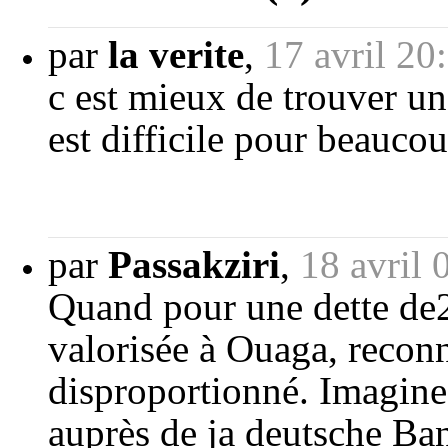
par
la verite
,
17 avril 20
c est mieux de trouver une
est difficile pour beauco
par
Passakziri
,
18 avril 
Quand pour une dette de2
valorisée à Ouaga, recon
disproportionné. Imagine
auprès de ja deutsche Ba