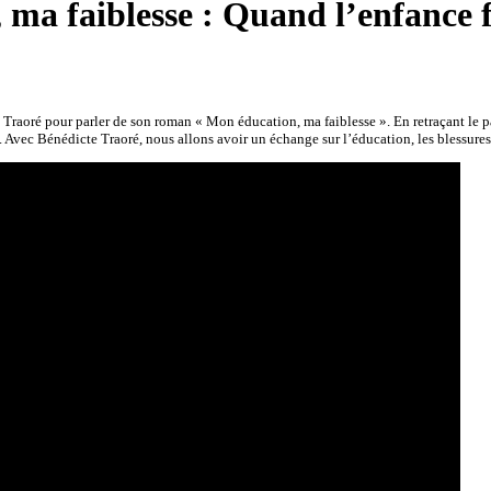
ma faiblesse : Quand l’enfance 
raoré pour parler de son roman « Mon éducation, ma faiblesse ». En retraçant le p
. Avec Bénédicte Traoré, nous allons avoir un échange sur l’éducation, les blessures 