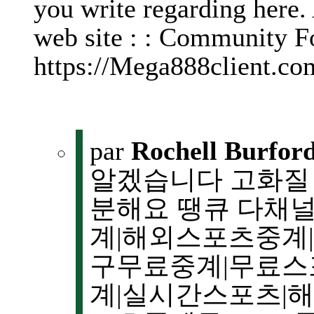
you write regarding here
web site : : Community F
https://Mega888client.co
par
Rochell Burfor
알겠습니다 고화질 
분해요 땡큐 다채
계|해외스포츠중계
구무료중계|무료스
계|실시간스포츠|해