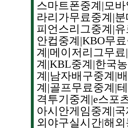
스마트폰중계|모바
라리가무료중계|분
피언스리그중계|유
안컵중계|KBO무
계|메이저리그무료
계|KBL중계|한국
계|남자배구중계|배
계|골프무료중계|테
격투기중계|e스포
아시안게임중계|국
외야구실시간|해외