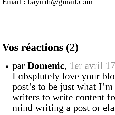
Email : bayirih@gmail.com
Vos réactions (2)
par
Domenic
,
1er avril 1
I ɑbsplutеly love your blo
post’s to be just what I’m
writers to write content f
mind writing a post or ela