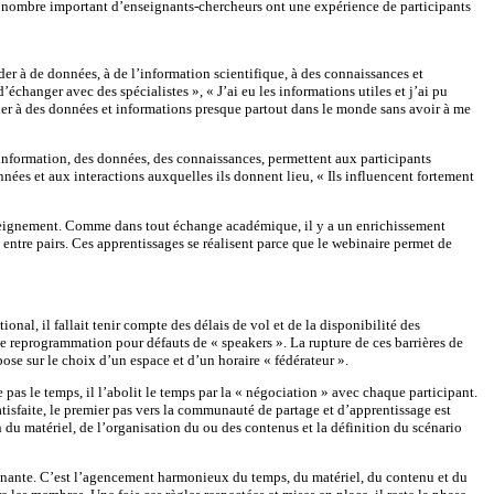
’un nombre important d’enseignants-chercheurs ont une expérience de participants
er à de données, à de l’information scientifique, à des connaissances et
échanger avec des spécialistes », « J’ai eu les informations utiles et j’ai pu
céder à des données et informations presque partout dans le monde sans avoir à me
 l’information, des données, des connaissances, permettent aux participants
nées et aux interactions auxquelles ils donnent lieu, « Ils influencent fortement
enseignement. Comme dans tout échange académique, il y a un enrichissement
e entre pairs. Ces apprentissages se réalisent parce que le webinaire permet de
nal, il fallait tenir compte des délais de vol et de la disponibilité des
 de reprogrammation pour défauts de « speakers ». La rupture de ces barrières de
pose sur le choix d’un espace et d’un horaire « fédérateur ».
 pas le temps, il l’abolit le temps par la « négociation » avec chaque participant.
tisfaite, le premier pas vers la communauté de partage et d’apprentissage est
on du matériel, de l’organisation du ou des contenus et la définition du scénario
prenante. C’est l’agencement harmonieux du temps, du matériel, du contenu et du