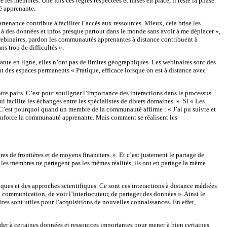
es membres. Une fois ces règles respectées et mises en place, il reste la phase
té apprenante.
enance contribue à faciliter l’accès aux ressources. Mieux, cela brise les
 à des données et infos presque partout dans le monde sans avoir à me déplacer »,
es webinaires, pardon les communautés apprenantes à distance contribuent à
ns trop de difficultés ».
 en ligne, elles n’ont pas de limites géographiques. Les webinaires sont des
éent des espaces permanents « Pratique, efficace lorsque on est à distance avec
tre pairs. C’est pour souligner l’importance des interactions dans le processus
 facilite les échanges entre les spécialistes de divers domaines. ». Si « Les
. C’est pourquoi quand un membre de la communauté affirme : « J’ai pu suivre et
renforce la communauté apprenante. Mais comment se réalisent les
res de frontières et de moyens financiers. ». Et c’est justement le partage de
les membres ne partagent pas les mêmes réalités, ils ont en partage la même
iques et des approches scientifiques. Ce sont ces interactions à distance médiées
a communication, de voir l’interlocuteur, de partager des données ». Ainsi le
res sont utiles pour l’acquisitions de nouvelles connaissances. En effet,
der à certaines données et ressources importantes pour mener à bien certaines