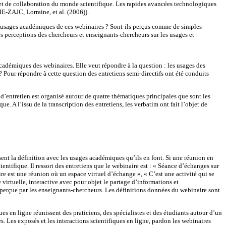
s et de collaboration du monde scientifique. Les rapides avancées technologiques
E-ZAJC, Lorraine, et al. (2006)).
 les usages académiques de ces webinaires ? Sont-ils perçus comme de simples
les perceptions des chercheurs et enseignants-chercheurs sur les usages et
académiques des webinaires. Elle veut répondre à la question : les usages des
? Pour répondre à cette question des entretiens semi-directifs ont été conduits
d’entretien est organisé autour de quatre thématiques principales que sont les
ue. A l’issu de la transcription des entretiens, les verbatim ont fait l’objet de
ent la définition avec les usages académiques qu’ils en font. Si une réunion en
entifique. Il ressort des entretiens que le webinaire est : « Séance d’échanges sur
ire est une réunion où un espace virtuel d’échange », « C’est une activité qui se
e virtuelle, interactive avec pour objet le partage d’informations et
 perçue par les enseignants-chercheurs. Les définitions données du webinaire sont
s en ligne réunissent des praticiens, des spécialistes et des étudiants autour d’un
s. Les exposés et les interactions scientifiques en ligne, pardon les webinaires