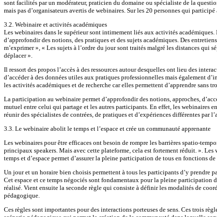
sont facilités par un modérateur, praticien du domaine ou spécialiste de la quest
mais pas d’organisateurs avertis de webinaires. Sur les 20 personnes qui participé
3.2. Webinaire et activités académiques
Les webinaires dans le supérieur sont intimement liés aux activités académiques. 
d’approfondir des notions, des pratiques et des sujets académiques. Des entretiens 
m’exprimer », « Les sujets à l’ordre du jour sont traités malgré les distances qui 
déplacer ».
Il ressort des propos l’accès à des ressources autour desquelles ont lieu des intera
d’accéder à des données utiles aux pratiques professionnelles mais également d’int
les activités académiques et de recherche car elles permettent d’apprendre sans tro
La participation au webinaire permet d’approfondir des notions, approches, d’ac
mutuel entre celui qui partage et les autres participants. En effet, les webinaires
réunir des spécialistes de contrées, de pratiques et d’expériences différentes par l
3.3. Le webinaire abolit le temps et l’espace et crée un communauté apprenante
Les webinaires pour être efficaces ont besoin de rompre les barrières spatio-tempore
principaux speakers. Mais avec cette plateforme, cela est fortement réduit. ». Les 
temps et d’espace permet d’assurer la pleine participation de tous en fonctions de s
Un jour et un horaire bien choisis permettent à tous les participants d’y prendre p
Cet espace et ce temps négociés sont fondamentaux pour la pleine participation de 
réalisé. Vient ensuite la seconde règle qui consiste à définir les modalités de coor
pédagogique.
Ces règles sont importantes pour des interactions porteuses de sens. Ces trois rè