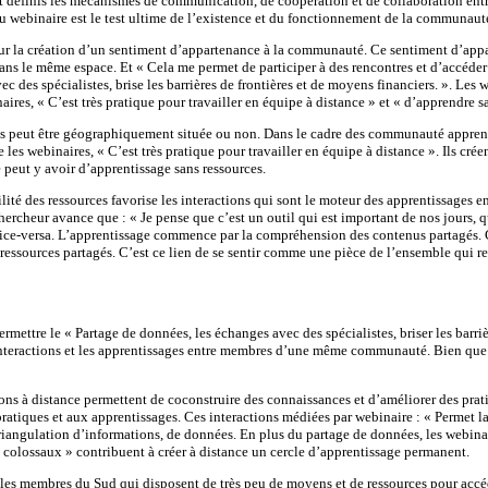
éfinis les mécanismes de communication, de coopération et de collaboration entre l
 du webinaire est le test ultime de l’existence et du fonctionnement de la communau
our la création d’un sentiment d’appartenance à la communauté. Ce sentiment d’appart
ans le même espace. Et « Cela me permet de participer à des rencontres et d’accéder
vec des spécialistes, brise les barrières de frontières et de moyens financiers. ». L
res, « C’est très pratique pour travailler en équipe à distance » et « d’apprendre sa
ut être géographiquement située ou non. Dans le cadre des communauté apprenante
e les webinaires, « C’est très pratique pour travailler en équipe à distance ». Ils cr
peut y avoir d’apprentissage sans ressources.
té des ressources favorise les interactions qui sont le moteur des apprentissages en
cheur avance que : « Je pense que c’est un outil qui est important de nos jours, qui
et vice-versa. L’apprentissage commence par la compréhension des contenus partagés
ressources partagés. C’est ce lien de se sentir comme une pièce de l’ensemble qui 
rmettre le « Partage de données, les échanges avec des spécialistes, briser les barriè
s interactions et les apprentissages entre membres d’une même communauté. Bien que 
ions à distance permettent de coconstruire des connaissances et d’améliorer des prat
pratiques et aux apprentissages. Ces interactions médiées par webinaire : « Permet l
triangulation d’informations, de données. En plus du partage de données, les webinai
olossaux » contribuent à créer à distance un cercle d’apprentissage permanent.
 les membres du Sud qui disposent de très peu de moyens et de ressources pour accé