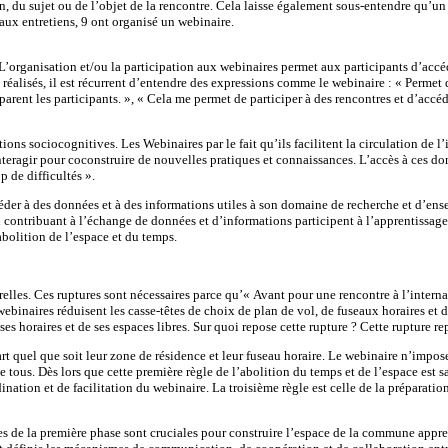
ion, du sujet ou de l’objet de la rencontre. Cela laisse également sous-entendre qu
 aux entretiens, 9 ont organisé un webinaire.
L’organisation et/ou la participation aux webinaires permet aux participants d’accéd
réalisés, il est récurrent d’entendre des expressions comme le webinaire : « Permet d’
séparent les participants. », « Cela me permet de participer à des rencontres et d’ac
ctions sociocognitives. Les Webinaires par le fait qu’ils facilitent la circulation de
eragir pour coconstruire de nouvelles pratiques et connaissances. L’accès à ces don
p de difficultés ».
céder à des données et à des informations utiles à son domaine de recherche et d’
 en contribuant à l’échange de données et d’informations participent à l’apprentissag
’abolition de l’espace et du temps.
lles. Ces ruptures sont nécessaires parce qu’« Avant pour une rencontre à l’internatio
webinaires réduisent les casse-têtes de choix de plan de vol, de fuseaux horaires et
es horaires et de ses espaces libres. Sur quoi repose cette rupture ? Cette rupture re
art quel que soit leur zone de résidence et leur fuseau horaire. Le webinaire n’impose
tous. Dès lors que cette première règle de l’abolition du temps et de l’espace est sa
dination et de facilitation du webinaire. La troisième règle est celle de la préparati
gles de la première phase sont cruciales pour construire l’espace de la commune ap