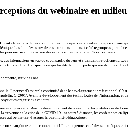
erceptions du webinaire en milie
Cet article sur le webinaire en milieu académique vise à analyser les perceptions que
démique. Les données issues de ces entretiens ont ensuite été regroupées par thème 
les pour mettre en interaction des experts et des praticiens d’horizon divers.
es, des informations en vue de coconstruire du sens et s’enrichir mutuellement. Les
 mettre en place de dispositions qui facilité la pleine participation de tous et la 
apprenante, Burkina Faso
lle. Il permet d’assurer la continuité dans le développement professionnel. C’est une
audelin, C. 2001). Avant le développement des technologies de l’information, et de
 physiques organisées à cet effet.
rganisés en présentiel. Avec le développement du numérique, les plateformes de format
la survenue de la crise de la COVID-19, les cours à distance, les conférences en lig
nces qui permettent d’assurer la continuité pédagogique.
eur, un smartphone et une connexion à l’Internet permettent à des scientifiques et 