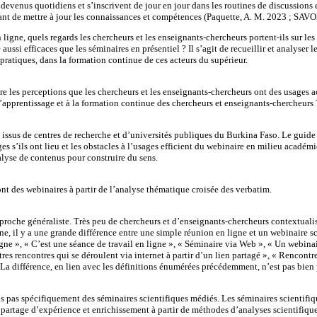
t devenus quotidiens et s’inscrivent de jour en jour dans les routines de discussion
tant de mettre à jour les connaissances et compétences (Paquette, A. M. 2023 ; SAVOI
en ligne, quels regards les chercheurs et les enseignants-chercheurs portent-ils sur
ssi efficaces que les séminaires en présentiel ? Il s’agit de recueillir et analyser 
 pratiques, dans la formation continue de ces acteurs du supérieur.
re les perceptions que les chercheurs et les enseignants-chercheurs ont des usages 
l’apprentissage et à la formation continue des chercheurs et enseignants-chercheurs 
 issus de centres de recherche et d’universités publiques du Burkina Faso. Le guide 
es s’ils ont lieu et les obstacles à l’usages efficient du webinaire en milieu académiq
lyse de contenus pour construire du sens.
ont des webinaires à partir de l’analyse thématique croisée des verbatim.
roche généraliste. Très peu de chercheurs et d’enseignants-chercheurs contextualis
ne, il y a une grande différence entre une simple réunion en ligne et un webinaire sci
igne », « C’est une séance de travail en ligne », « Séminaire via Web », « Un webina
tres rencontres qui se déroulent via internet à partir d’un lien partagé », « Rencontr
 La différence, en lien avec les définitions énumérées précédemment, n’est pas bien
pas spécifiquement des séminaires scientifiques médiés. Les séminaires scientifique
 partage d’expérience et enrichissement à partir de méthodes d’analyses scientifique