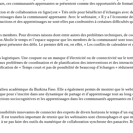
cours, ces communautés apprenantes se présentent comme des opportunités de format
n et de collaboration en ligne) est « Très utile pour bénéficier d’échanges avec de
entissages dans la communauté apprenante. Avec le webinaire, « Il y a l’économie de 
ctions et des apprentissages ne sont-elles pas confrontées à certaines difficultés q
s membres. Pour diverses raisons dont entre autres des problèmes techniques, de coor
tion Abolir le temps et l’espace suppose que les membres de la communauté sont tou
peut présenter des défis. Le premier défi est, en effet, « Les conflits de calendrier 
s logistiques. Une coupure ou un manque d’électricité ou de connectivité sur le terr
é aux problèmes de coordination et de planification des interventions et des intera
nification de « Temps court et pas de possibilité de beaucoup d’échanges » réduisent 
 milieu académique du Burkina Faso. Elle a également permis de montrer que le web
que pour s’inscrire dans une dynamique de partage et d’apprentissage tout au long d
eractions sociocognitives et les apprentissages dans les communautés apprenantes en
es possibilités innovantes de connecter des experts de divers horizons le temps d’un 
. Il est toutefois important de retenir que les webinaires sont chronophages et que 
t à ne pas faire des outils du numérique de collaboration synchrone des panacées. Il