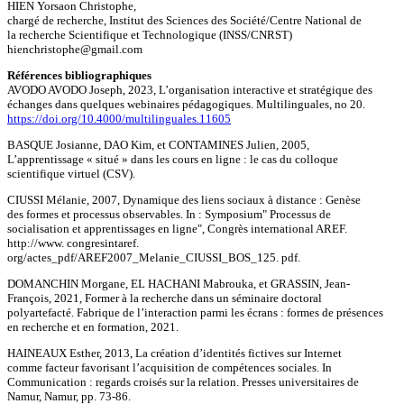
HIEN Yorsaon Christophe,
chargé de recherche, Institut des Sciences des Société/Centre National de
la recherche Scientifique et Technologique (INSS/CNRST)
hienchristophe@gmail.com
Références bibliographiques
AVODO AVODO Joseph, 2023, L’organisation interactive et stratégique des
échanges dans quelques webinaires pédagogiques. Multilinguales, no 20.
https://doi.org/10.4000/multilinguales.11605
BASQUE Josianne, DAO Kim, et CONTAMINES Julien, 2005,
L’apprentissage « situé » dans les cours en ligne : le cas du colloque
scientifique virtuel (CSV).
CIUSSI Mélanie, 2007, Dynamique des liens sociaux à distance : Genèse
des formes et processus observables. In : Symposium" Processus de
socialisation et apprentissages en ligne", Congrès international AREF.
http://www. congresintaref.
org/actes_pdf/AREF2007_Melanie_CIUSSI_BOS_125. pdf.
DOMANCHIN Morgane, EL HACHANI Mabrouka, et GRASSIN, Jean-
François, 2021, Former à la recherche dans un séminaire doctoral
polyartefacté. Fabrique de l’interaction parmi les écrans : formes de présences
en recherche et en formation, 2021.
HAINEAUX Esther, 2013, La création d’identités fictives sur Internet
comme facteur favorisant l’acquisition de compétences sociales. In
Communication : regards croisés sur la relation. Presses universitaires de
Namur, Namur, pp. 73-86.