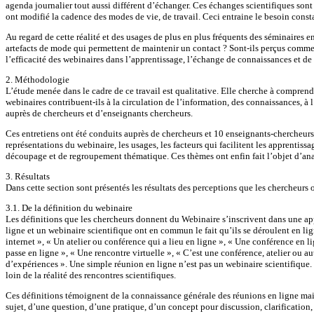
agenda journalier tout aussi différent d’échanger. Ces échanges scientifiques son
ont modifié la cadence des modes de vie, de travail. Ceci entraine le besoin cons
Au regard de cette réalité et des usages de plus en plus fréquents des séminaires 
artefacts de mode qui permettent de maintenir un contact ? Sont-ils perçus comme au
l’efficacité des webinaires dans l’apprentissage, l’échange de connaissances et de
2. Méthodologie
L’étude menée dans le cadre de ce travail est qualitative. Elle cherche à comprend
webinaires contribuent-ils à la circulation de l’information, des connaissances, à 
auprès de chercheurs et d’enseignants chercheurs.
Ces entretiens ont été conduits auprès de chercheurs et 10 enseignants-chercheurs
représentations du webinaire, les usages, les facteurs qui facilitent les apprentissag
découpage et de regroupement thématique. Ces thèmes ont enfin fait l’objet d’ana
3. Résultats
Dans cette section sont présentés les résultats des perceptions que les chercheurs 
3.1. De la définition du webinaire
Les définitions que les chercheurs donnent du Webinaire s’inscrivent dans une app
ligne et un webinaire scientifique ont en commun le fait qu’ils se déroulent en lig
internet », « Un atelier ou conférence qui a lieu en ligne », « Une conférence en l
passe en ligne », « Une rencontre virtuelle », « C’est une conférence, atelier ou au
d’expériences ». Une simple réunion en ligne n’est pas un webinaire scientifique.
loin de la réalité des rencontres scientifiques.
Ces définitions témoignent de la connaissance générale des réunions en ligne mais 
sujet, d’une question, d’une pratique, d’un concept pour discussion, clarification,