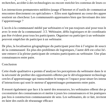
recherches, accéder à des technologies ou encore enrichir les contenus de leurs 
Les interactions permanentes médiées (usage d’Internet et d’outils de communicatio
rencontrer directement ces spécialistes ». Elles sont également au coeur des appr
soutient un chercheur. Les communautés apprenantes bien que favorisant des intera
l’apprentissage ?
L’accès à la communauté médié par webinaires n’est pas toujours aisé pour tous le
avec le reste de la communauté. 3.5. Webinaire, défis logistiques et de coordina
pas être évident pour tous les participants. Organiser ou participer à un webinaire 
peuvent empêcher de participer à un webinaire.
De plus, la localisation géographique du participant peut être à l’origine de souci
de la communauté. En plus des problèmes de logistiques, l’autre défi est celui li
une entrave à la pleine participant de certains participants au webinaire. Une pla
connaissances entre pairs.
Conclusion
Cette étude qualitative a permis d’analyser les perceptions du webinaire dans le
la nécessité de profiter des opportunités offertes par le développement technologi
cercles d’apprentissage qui transcendent le temps et l’espace pour situer les int
d’interactions qui sont le moteur d’apprentissages permanents entre pairs.
Il ressort également que face à la rareté des ressources, les webinaires offrent d
coconstruire des connaissances et mettre à jours les connaissances et les pratiques
pas lieu à construction communautaire de sens. Les webinaires, de ce fait, inviten
en faire des outils de réseautage efficace