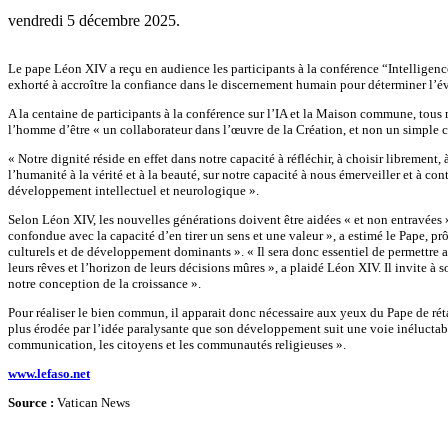
vendredi 5 décembre 2025.
Le pape Léon XIV a reçu en audience les participants à la conférence “Intelligenc
exhorté à accroître la confiance dans le discernement humain pour déterminer l’évolut
A la centaine de participants à la conférence sur l’IA et la Maison commune, tou
l’homme d’être « un collaborateur dans l’œuvre de la Création, et non un simple c
« Notre dignité réside en effet dans notre capacité à réfléchir, à choisir librement
l’humanité à la vérité et à la beauté, sur notre capacité à nous émerveiller et à con
développement intellectuel et neurologique ».
Selon Léon XIV, les nouvelles générations doivent être aidées « et non entravées »
confondue avec la capacité d’en tirer un sens et une valeur », a estimé le Pape, p
culturels et de développement dominants ». « Il sera donc essentiel de permettre aux
leurs rêves et l’horizon de leurs décisions mûres », a plaidé Léon XIV. Il invite à
notre conception de la croissance ».
Pour réaliser le bien commun, il apparait donc nécessaire aux yeux du Pape de rét
plus érodée par l’idée paralysante que son développement suit une voie inéluctable 
communication, les citoyens et les communautés religieuses ».
www.lefaso.net
Source :
Vatican News