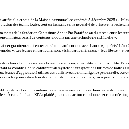
e artificielle et soin de la Maison commune” ce vendredi 5 décembre 2025 au Palais
ion des technologies, tout en insistant sur la nécessité de préserver la recherche de l
s membres de la fondation Centesimus Annus Pro Pontifice ou du réseau entre les uni
onsommateur passif de contenus produits par une technologie artificielle ».
, à aimer gratuitement, à entrer en relation authentique avec l’autre », a précisé Léo
templer ». Les jeunes en particulier sont visés, particulièrement « leur liberté » et l
 dans leur cheminement vers la maturité et la responsabilité. « La possibilité d’acc
rônant la volonté « de se confronter au mystère et aux questions ultimes de notre exi
 jeunes d’apprendre à utiliser ces outils avec leur intelligence personnelle, ouverts à
 soutenir les jeunes dans leur désir d’être différents et meilleurs, car « jamais com
ablir et de renforcer la confiance des jeunes dans la capacité humaine à déterminer 
». À cette fin, Léon XIV a plaidé pour « une action coordonnée et concertée, impliqua