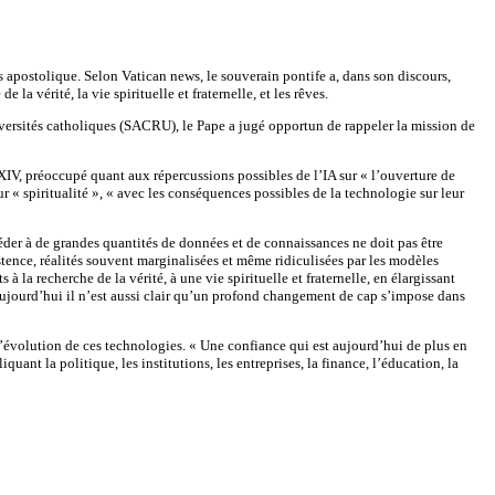
 apostolique. Selon Vatican news, le souverain pontife a, dans son discours,
a vérité, la vie spirituelle et fraternelle, et les rêves.
versités catholiques (SACRU), le Pape a jugé opportun de rappeler la mission de
n XIV, préoccupé quant aux répercussions possibles de l’IA sur « l’ouverture de
eur « spiritualité », « avec les conséquences possibles de la technologie sur leur
éder à de grandes quantités de données et de connaissances ne doit pas être
stence, réalités souvent marginalisées et même ridiculisées par les modèles
 la recherche de la vérité, à une vie spirituelle et fraternelle, en élargissant
me aujourd’hui il n’est aussi clair qu’un profond changement de cap s’impose dans
l’évolution de ces technologies. « Une confiance qui est aujourd’hui de plus en
nt la politique, les institutions, les entreprises, la finance, l’éducation, la