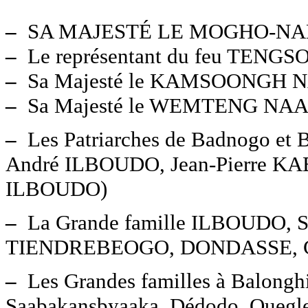
–
SA MAJESTÉ LE MOGHO-NA
–
Le représentant du feu TENG
–
Sa Majesté le KAMSOONGH 
–
Sa Majesté le WEMTENG NAA
–
Les Patriarches de Badnogo et
André ILBOUDO, Jean-Pierre K
ILBOUDO)
–
La Grande famille ILBOUDO
TIENDREBEOGO, DONDASSE, CO
–
Les Grandes familles à Balong
Saabakansbyaaka, Dédodo, Ouegle