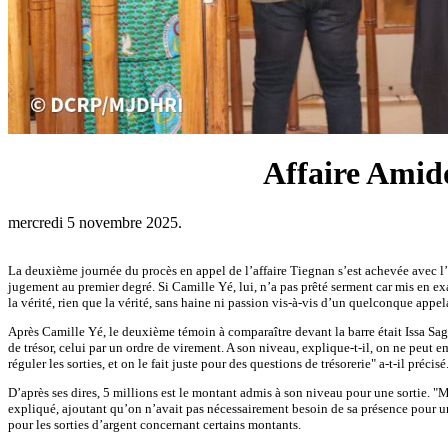
Affaire Amido
mercredi 5 novembre 2025.
La deuxième journée du procès en appel de l’affaire Tiegnan s’est achevée avec l’au
jugement au premier degré. Si Camille Yé, lui, n’a pas prêté serment car mis en exam
la vérité, rien que la vérité, sans haine ni passion vis-à-vis d’un quelconque appel
Après Camille Yé, le deuxième témoin à comparaître devant la barre était Issa Sag
de trésor, celui par un ordre de virement. A son niveau, explique-t-il, on ne peut
réguler les sorties, et on le fait juste pour des questions de trésorerie" a-t-il précisé
D’après ses dires, 5 millions est le montant admis à son niveau pour une sortie. "Ma
expliqué, ajoutant qu’on n’avait pas nécessairement besoin de sa présence pour une so
pour les sorties d’argent concernant certains montants.