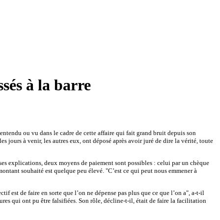
sés à la barre
entendu ou vu dans le cadre de cette affaire qui fait grand bruit depuis son
 jours à venir, les autres eux, ont déposé après avoir juré de dire la vérité, toute
 ses explications, deux moyens de paiement sont possibles : celui par un chèque
e montant souhaité est quelque peu élevé. "C’est ce qui peut nous emmener à
if est de faire en sorte que l’on ne dépense pas plus que ce que l’on a", a-t-il
qui ont pu être falsifiées. Son rôle, décline-t-il, était de faire la facilitation