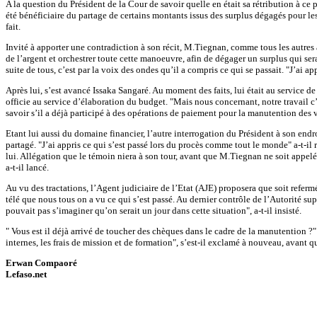
A la question du Président de la Cour de savoir quelle en était sa rétribution à ce 
été bénéficiaire du partage de certains montants issus des surplus dégagés pour le
fait.
Invité à apporter une contradiction à son récit, M.Tiegnan, comme tous les autres a
de l’argent et orchestrer toute cette manoeuvre, afin de dégager un surplus qui ser
suite de tous, c’est par la voix des ondes qu’il a compris ce qui se passait. "J’ai app
Après lui, s’est avancé Issaka Sangaré. Au moment des faits, lui était au service de
officie au service d’élaboration du budget. "Mais nous concernant, notre travail c’est
savoir s’il a déjà participé à des opérations de paiement pour la manutention des v
Etant lui aussi du domaine financier, l’autre interrogation du Président à son endr
partagé. "J’ai appris ce qui s’est passé lors du procès comme tout le monde" a-t-il 
lui. Allégation que le témoin niera à son tour, avant que M.Tiegnan ne soit appelé
a-t-il lancé.
Au vu des tractations, l’Agent judiciaire de l’Etat (AJE) proposera que soit referm
télé que nous tous on a vu ce qui s’est passé. Au dernier contrôle de l’Autorité sup
pouvait pas s’imaginer qu’on serait un jour dans cette situation", a-t-il insisté.
" Vous est il déjà arrivé de toucher des chèques dans le cadre de la manutention ?"
internes, les frais de mission et de formation", s’est-il exclamé à nouveau, avant 
Erwan Compaoré
Lefaso.net