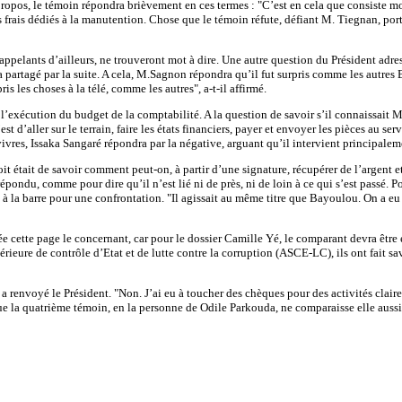
propos, le témoin répondra brièvement en ces termes : "C’est en cela que consiste mon t
s frais dédiés à la manutention. Chose que le témoin réfute, défiant M. Tiegnan, por
ppelants d’ailleurs, ne trouveront mot à dire. Une autre question du Président adres
a partagé par la suite. A cela, M.Sagnon répondra qu’il fut surpris comme les autres 
ris les choses à la télé, comme les autres", a-t-il affirmé.
 l’exécution du budget de la comptabilité. A la question de savoir s’il connaissait M
 d’aller sur le terrain, faire les états financiers, payer et envoyer les pièces au serv
ivres, Issaka Sangaré répondra par la négative, arguant qu’il intervient principaleme
oit était de savoir comment peut-on, à partir d’une signature, récupérer de l’argent e
répondu, comme pour dire qu’il n’est lié ni de près, ni de loin à ce qui s’est passé. 
 à la barre pour une confrontation. "Il agissait au même titre que Bayoulou. On a e
ée cette page le concernant, car pour le dossier Camille Yé, le comparant devra être e
érieure de contrôle d’Etat et de lutte contre la corruption (ASCE-LC), ils ont fait s
 a renvoyé le Président. "Non. J’ai eu à toucher des chèques pour des activités clair
que la quatrième témoin, en la personne de Odile Parkouda, ne comparaisse elle aussi 