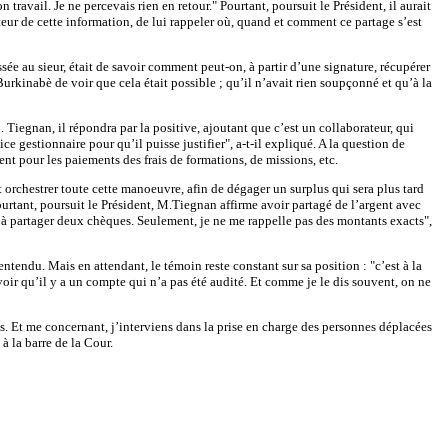
ravail. Je ne percevais rien en retour." Pourtant, poursuit le Président, il aurait
teur de cette information, de lui rappeler où, quand et comment ce partage s’est
sée au sieur, était de savoir comment peut-on, à partir d’une signature, récupérer
Burkinabè de voir que cela était possible ; qu’il n’avait rien soupçonné et qu’à la
. Tiegnan, il répondra par la positive, ajoutant que c’est un collaborateur, qui
ice gestionnaire pour qu’il puisse justifier", a-t-il expliqué. A la question de
nt pour les paiements des frais de formations, de missions, etc.
t orchestrer toute cette manoeuvre, afin de dégager un surplus qui sera plus tard
Pourtant, poursuit le Président, M.Tiegnan affirme avoir partagé de l’argent avec
u à partager deux chèques. Seulement, je ne me rappelle pas des montants exacts",
ntendu. Mais en attendant, le témoin reste constant sur sa position : "c’est à la
avoir qu’il y a un compte qui n’a pas été audité. Et comme je le dis souvent, on ne
es. Et me concernant, j’interviens dans la prise en charge des personnes déplacées
à la barre de la Cour.