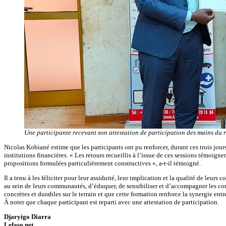
Une participante recevant son attestation de participation des mains du
Nicolas Kobiané estime que les participants ont pu renforcer, durant ces trois jo
institutions financières. « Les retours recueillis à l’issue de ces sessions témoig
propositions formulées particulièrement constructives », a-t-il témoigné.
Il a tenu à les féliciter pour leur assiduité, leur implication et la qualité de leur
au sein de leurs communautés, d’éduquer, de sensibiliser et d’accompagner les cons
concrètes et durables sur le terrain et que cette formation renforce la synergie ent
À noter que chaque participant est reparti avec une attestation de participation.
Djaryigo Diarra
Lefaso.net